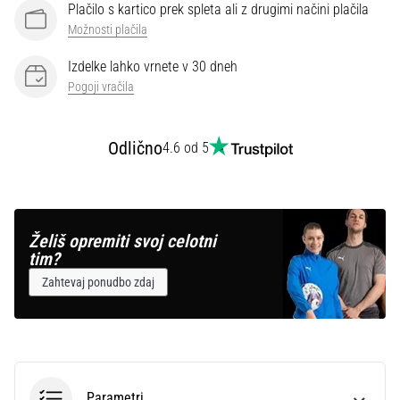
Plačilo s kartico prek spleta ali z drugimi načini plačila
Možnosti plačila
Prikaži
vse
Izdelke lahko vrnete v 30 dneh
članke
Pogoji vračila
Odlično
4.6 od 5
Želiš opremiti svoj celotni
tim?
Zahtevaj ponudbo zdaj
Parametri