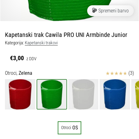
Maestro
nogometni
Spremeni barvo
čevlji
–
kontrola
Kapetanski trak Cawila PRO UNI Armbinde Junior
in
dotik
Kategorija:
Kapetanski trakovi
|
11teamsports
€3,00
z DDV
Ocena izdelka
Otroci,
Zelena
(3)
1. 7. 2025
•
1 min. branja
Play
for
More
Victories
OS
Otroci
Pripravi
se