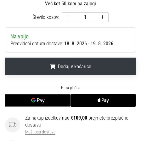
na
Več kot 50 kom na zalogi
ženski
Število kosov:
EURO
2025
z
Na voljo
uradnimi
Predvideni datum dostave:
18. 8. 2026 - 19. 8. 2026
dresi
in
kopačkami
znamk
Dodaj v košarico
Nike,
adidas
.
.
.
in
PUMA.
Bodi
del
vsake
Za nakup izdelkov nad
€109,00
prejmete brezplačno
tekme,
dostavo
gola
Možnosti dostave
in…