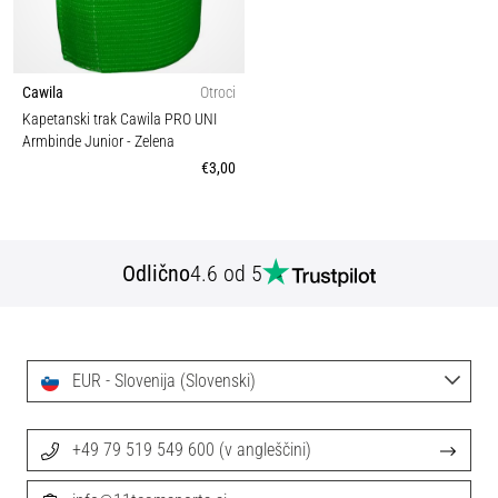
Cawila
Otroci
Kapetanski trak Cawila PRO UNI
Armbinde Junior
- Zelena
€3,00
Odlično
4.6 od 5
EUR - Slovenija (Slovenski)
+49 79 519 549 600 (v angleščini)