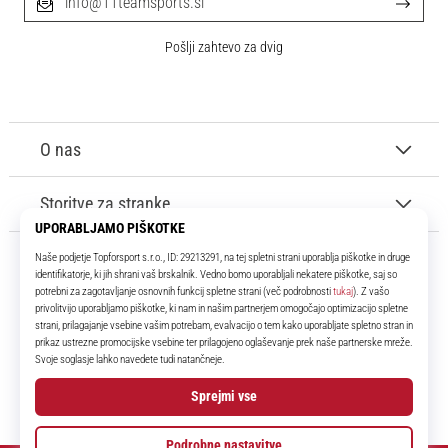
info@11teamsports.si
Pošlji zahtevo za dvig
O nas
Storitve za stranke
11teamsports.si
Že več kot 16 let smo vaši soigralci ter vam predstavljamo najboljše in
najnovejše izdelke iz sveta nogometa.
Facebook
Instagram
YouTube