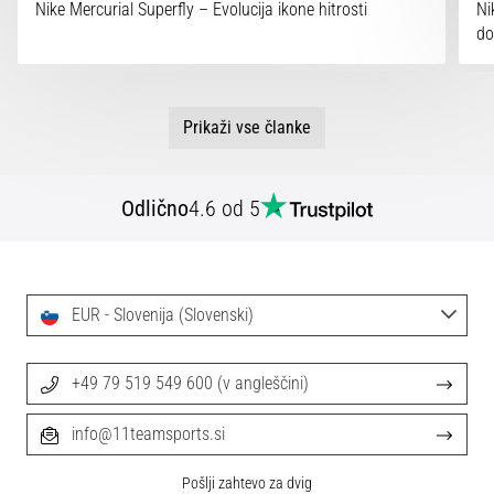
Nike Mercurial Superfly – Evolucija ikone hitrosti
Ni
do
Prikaži vse članke
Odlično
4.6 od 5
EUR - Slovenija (Slovenski)
+49 79 519 549 600 (v angleščini)
info@11teamsports.si
Pošlji zahtevo za dvig