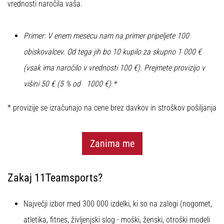
Maestro
vrednosti naročila vaša.
nogometni
čevlji
–
Primer: V enem mesecu nam na primer pripeljete 100
kontrola
obiskovalcev. Od tega jih bo 10 kupilo za skupno 1 000 €
in
dotik
(vsak ima naročilo v vrednosti 100 €). Prejmete provizijo v
|
višini 50 € (5 % od
1000 €).*
11teamsports
* provizije se izračunajo na cene brez davkov in stroškov pošiljanja
1. 7. 2025
•
1 min. branja
Zanima me
Play
for
Zakaj 11Teamsports?
More
Victories
Največji izbor med 300 000 izdelki, ki so na zalogi (nogomet,
Pripravi
se
atletika, fitnes, življenjski slog - moški, ženski, otroški modeli