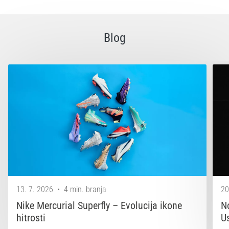
Blog
13. 7. 2026
•
4 min. branja
20
Nike Mercurial Superfly – Evolucija ikone
N
hitrosti
U