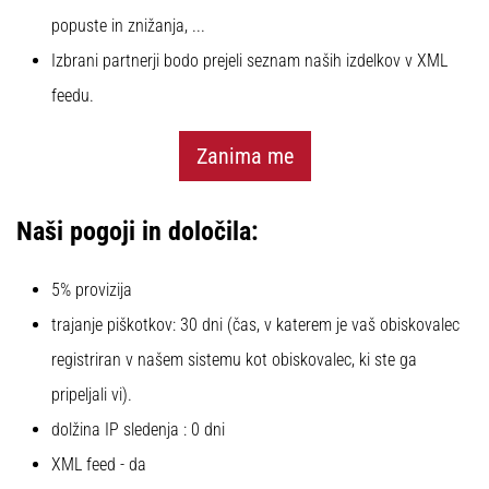
popuste in znižanja, ...
Prikaži
Izbrani partnerji bodo prejeli seznam naših izdelkov v XML
vse
feedu.
članke
Zanima me
Naši pogoji in določila:
5% provizija
trajanje piškotkov: 30 dni (čas, v katerem je vaš obiskovalec
registriran v našem sistemu kot obiskovalec, ki ste ga
pripeljali vi).
dolžina IP sledenja : 0 dni
XML feed - da