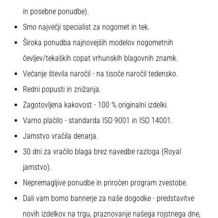
na
in posebne ponudbe).
ženski
EURO
Smo največji specialist za nogomet in tek.
2025
Široka ponudba najnovejših modelov nogometnih
z
čevljev/tekaških copat vrhunskih blagovnih znamk.
uradnimi
dresi
Večanje števila naročil - na tisoče naročil tedensko.
in
Redni popusti in znižanja.
kopačkami
znamk
Zagotovljena kakovost - 100 % originalni izdelki.
Nike,
Varno plačilo - standarda ISO 9001 in ISO 14001.
adidas
in
Jamstvo vračila denarja.
PUMA.
30 dni za vračilo blaga brez navedbe razloga (Royal
Bodi
del
jamstvo).
vsake
Nepremagljive ponudbe in priročen program zvestobe.
tekme,
gola
Dali vam bomo bannerje za naše dogodke - predstavitve
in…
novih izdelkov na trgu, praznovanje našega rojstnega dne,