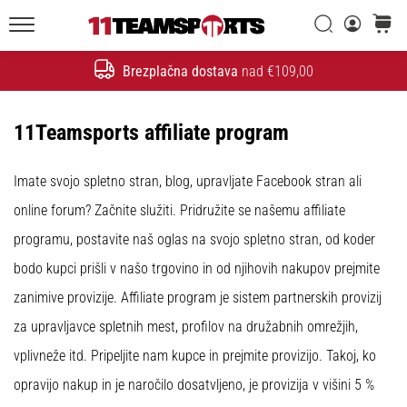
Iskanje
košaric
20. 1. 2026
11teamsports.si
•
Brezplačna dostava
nad €109,00
4 min. branja
Iskanje
Nogometni
Čevlji
11Teamsports affiliate program
Nike
Tiempo
Imate svojo spletno stran, blog, upravljate Facebook stran ali
Maestro
–
online forum? Začnite služiti. Pridružite se našemu affiliate
Ustvarjeni
programu, postavite naš oglas na svojo spletno stran, od koder
za
bodo kupci prišli v našo trgovino in od njihovih nakupov prejmite
dotik.
Narejeni
zanimive provizije. Affiliate program je sistem partnerskih provizij
za
za upravljavce spletnih mest, profilov na družabnih omrežjih,
napad
vplivneže itd. Pripeljite nam kupce in prejmite provizijo. Takoj, ko
Nike
opravijo nakup in je naročilo dosatvljeno, je provizija v višini 5 %
Tiempo