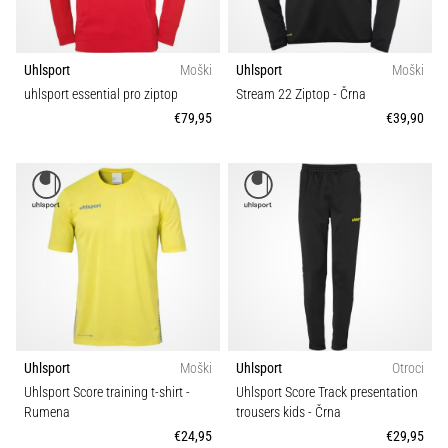
Uhlsport
Moški
Uhlsport
Moški
uhlsport essential pro ziptop
Stream 22 Ziptop
- Črna
€79,95
€39,90
Uhlsport
Moški
Uhlsport
Otroci
Uhlsport Score training t-shirt
-
Uhlsport Score Track presentation
Rumena
trousers kids
- Črna
€24,95
€29,95