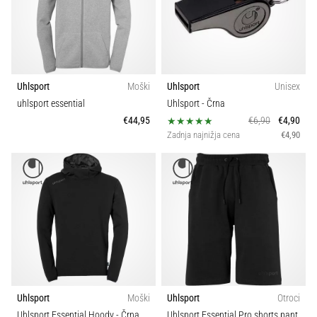
Prikaži
vse
članke
Uhlsport
Moški
Uhlsport
Unisex
uhlsport essential
Uhlsport
- Črna
€44,95
€6,90
€4,90
Zadnja najnižja cena
€4,90
Uhlsport
Moški
Uhlsport
Otroci
Uhlsport Essential Hoody
- Črna
Uhlsport Essential Pro shorts pant