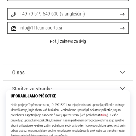
+49 79 519 549 600 (v angleščini)
info@11teamsports.si
Pošlji zahtevo za dvig
O nas
Storitve za stranke
11teamsports.si
Že več kot 16 let smo vaši soigralci ter vam predstavljamo najboljše in
najnovejše izdelke iz sveta nogometa.