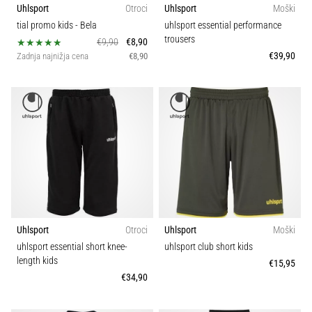
Uhlsport
Otroci
Uhlsport
Moški
tial promo kids
- Bela
uhlsport essential performance
trousers
€9,90
€8,90
€39,90
Zadnja najnižja cena
€8,90
Uhlsport
Otroci
Uhlsport
Moški
uhlsport essential short knee-
uhlsport club short kids
length kids
€15,95
€34,90