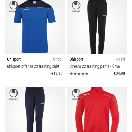
Uhlsport
Otroci
Uhlsport
Moški
uhlsport offense 23 training shirt
Stream 22 training pants
- Črna
€19,95
€34,90