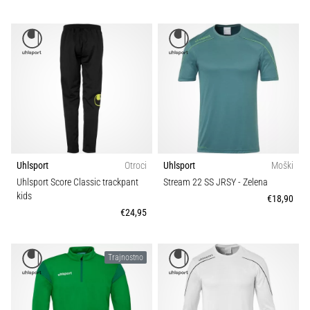
Uhlsport
Otroci
Uhlsport
Moški
Uhlsport Score Classic trackpant
Stream 22 SS JRSY
- Zelena
kids
€18,90
€24,95
Trajnostno