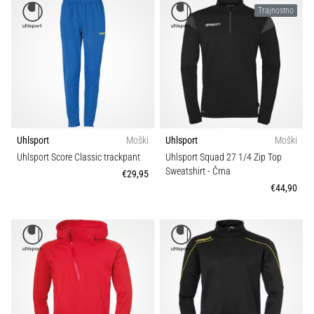
Trajnostno
Uhlsport
Moški
Uhlsport
Moški
Uhlsport Score Classic trackpant
Uhlsport Squad 27 1/4 Zip Top
Sweatshirt
- Črna
€29,95
€44,90