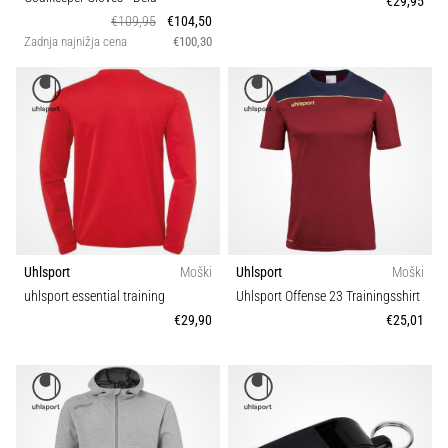
€29,95
na
Šport
€109,95
€104,50
ženski
Zadnja najnižja cena
€100,30
EURO
2025
Trajnostno
z
uradnimi
Teža (g)
dresi
in
kopačkami
znamk
Nike,
adidas
Uhlsport
Moški
Uhlsport
Moški
in
PUMA.
uhlsport essential training
Uhlsport Offense 23 Trainingsshirt
Bodi
€29,90
€25,01
del
vsake
tekme,
gola
in…