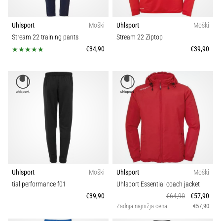
Uhlsport
Moški
Uhlsport
Moški
Stream 22 training pants
Stream 22 Ziptop
€34,90
€39,90
Uhlsport
Moški
Uhlsport
Moški
tial performance f01
Uhlsport Essential coach jacket
€39,90
€64,90
€57,90
Zadnja najnižja cena
€57,90