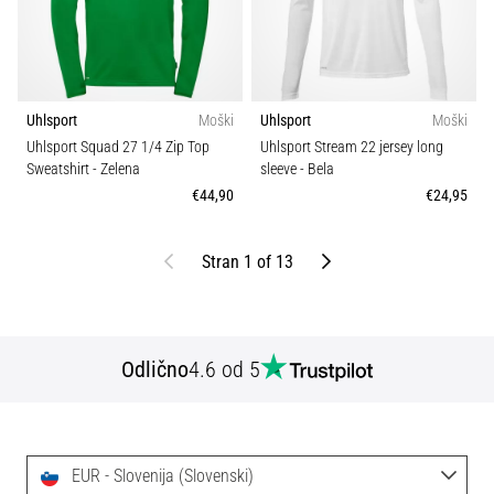
Uhlsport
Moški
Uhlsport
Moški
Uhlsport Squad 27 1/4 Zip Top
Uhlsport Stream 22 jersey long
Sweatshirt
- Zelena
sleeve
- Bela
€44,90
€24,95
Nazaj
Naprej
Stran 1 of 13
Odlično
4.6 od 5
EUR - Slovenija (Slovenski)