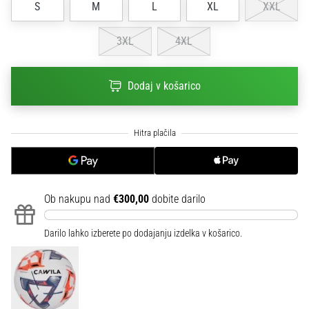
S
M
L
XL
XXL
na
ženski
EURO
3XL
4XL
2025
z
uradnimi
Dodaj v košarico
dresi
in
kopačkami
znamk
Nike,
adidas
in
Ob nakupu nad
€300,00
dobite darilo
PUMA.
Bodi
Darilo lahko izberete po dodajanju izdelka v košarico.
del
vsake
tekme,
gola
in…