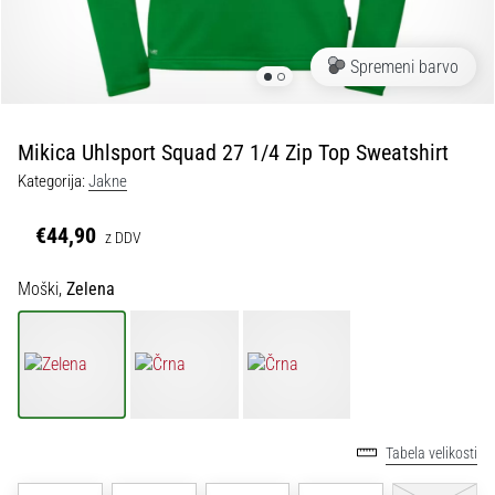
Maestro
nogometni
čevlji
Spremeni barvo
–
kontrola
in
dotik
Mikica Uhlsport Squad 27 1/4 Zip Top Sweatshirt
|
Kategorija:
Jakne
11teamsports
€44,90
z DDV
1. 7. 2025
•
Moški,
Zelena
1 min. branja
Play
for
More
Victories
Tabela velikosti
Pripravi
se