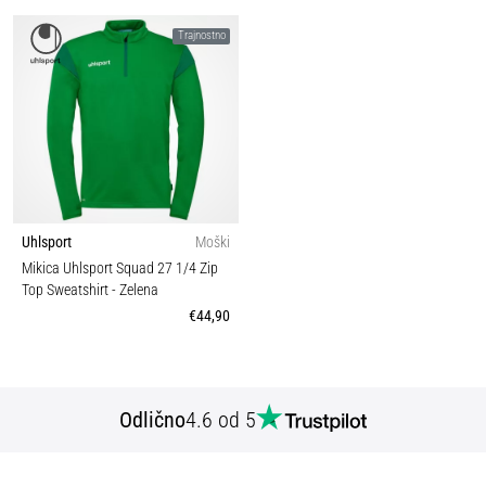
Trajnostno
Uhlsport
Moški
Mikica Uhlsport Squad 27 1/4 Zip
Top Sweatshirt
- Zelena
€44,90
Odlično
4.6 od 5