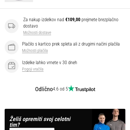
Prikaži
Za nakup izdelkov nad
€109,00
prejmete brezplačno
vse
dostavo
članke
Možnosti dostave
Plačilo s kartico prek spleta ali z drugimi načini plačila
Možnosti plačila
Izdelke lahko vrnete v 30 dneh
Pogoji vračila
Odlično
4.6 od 5
Želiš opremiti svoj celotni
tim?