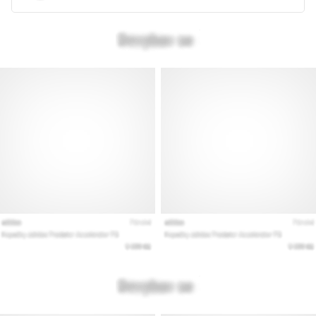
Prikaži
vse
članke