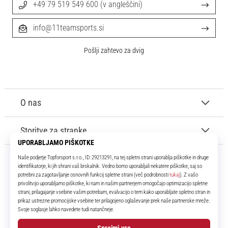
+49 79 519 549 600 (v angleščini)
info@11teamsports.si
Pošlji zahtevo za dvig
O nas
Storitve za stranke
11teamsports.si
Že več kot 16 let smo vaši soigralci ter vam predstavljamo najboljše in
najnovejše izdelke iz sveta nogometa.
Facebook
Instagram
YouTube