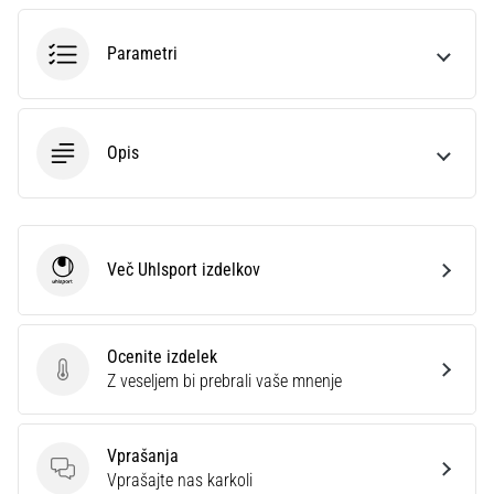
na
ženski
Parametri
EURO
2025
z
uradnimi
Opis
dresi
in
kopačkami
znamk
Nike,
Več Uhlsport izdelkov
adidas
Uhlsport
in
PUMA.
Bodi
Ocenite izdelek
del
Ocenite izdelek
Z veseljem bi prebrali vaše mnenje
vsake
tekme,
gola
Vprašanja
in…
Vprašanja
Vprašajte nas karkoli