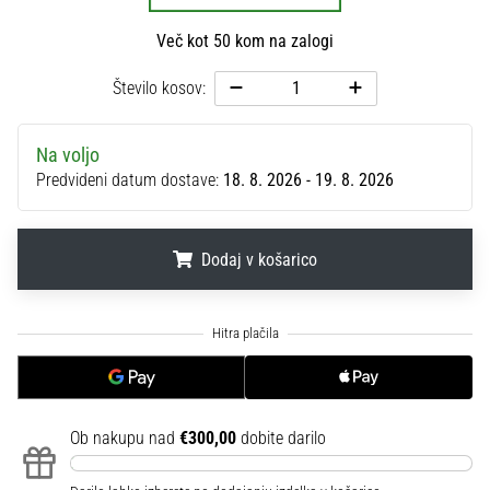
na
ženski
Več kot 50 kom na zalogi
EURO
2025
Število kosov:
z
uradnimi
Na voljo
dresi
Predvideni datum dostave:
18. 8. 2026 - 19. 8. 2026
in
kopačkami
znamk
Nike,
Dodaj v košarico
adidas
in
.
.
.
PUMA.
Bodi
del
vsake
tekme,
Ob nakupu nad
€300,00
dobite darilo
gola
in…