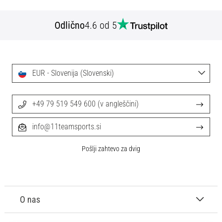
Odlično
4.6 od 5
EUR - Slovenija (Slovenski)
+49 79 519 549 600 (v angleščini)
info@11teamsports.si
Pošlji zahtevo za dvig
O nas