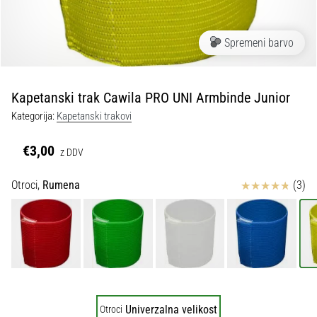
Maestro
nogometni
čevlji
Spremeni barvo
–
kontrola
in
dotik
Kapetanski trak Cawila PRO UNI Armbinde Junior
|
Kategorija:
Kapetanski trakovi
11teamsports
€3,00
z DDV
1. 7. 2025
•
Ocena izdelka
Otroci,
Rumena
(3)
1 min. branja
Play
for
More
Victories
Pripravi
se
Univerzalna velikost
Otroci