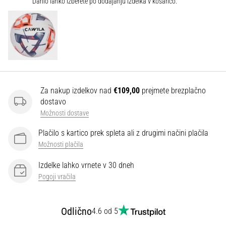
Darilo lahko izberete po dodajanju izdelka v košarico.
Prikaži
vse
članke
Za nakup izdelkov nad
€109,00
prejmete brezplačno
dostavo
Možnosti dostave
Plačilo s kartico prek spleta ali z drugimi načini plačila
Možnosti plačila
Izdelke lahko vrnete v 30 dneh
Pogoji vračila
Odlično
4.6 od 5