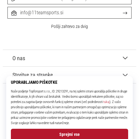
info@11teamsports.si
Pošlji zahtevo za dvig
O nas
Storitve za stranke
11teamsports.si
Že več kot 16 let smo vaši soigralci ter vam predstavljamo najboljše in
najnovejše izdelke iz sveta nogometa.
Facebook
Instagram
YouTube