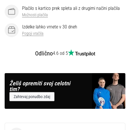
Plačilo s kartico prek spleta ali z drugimi načini plačila
Prikaži
Možnosti plačila
vse
Izdelke lahko vrnete v 30 dneh
članke
Pogoji vračila
Odlično
4.6 od 5
Želiš opremiti svoj celotni
tim?
Zahtevaj ponudbo zdaj