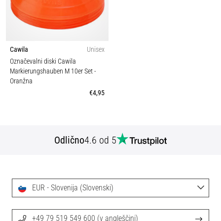
Cawila
Unisex
Označevalni diski Cawila
Markierungshauben M 10er Set
-
Oranžna
€4,95
Odlično
4.6 od 5
EUR - Slovenija (Slovenski)
+49 79 519 549 600 (v angleščini)