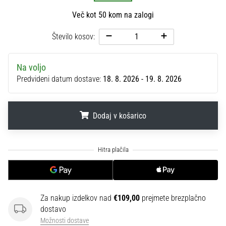
na
Več kot 50 kom na zalogi
ženski
EURO
Število kosov:
2025
z
uradnimi
Na voljo
dresi
Predvideni datum dostave:
18. 8. 2026 - 19. 8. 2026
in
kopačkami
znamk
Dodaj v košarico
Nike,
adidas
in
.
.
.
PUMA.
Bodi
del
vsake
tekme,
Za nakup izdelkov nad
€109,00
prejmete brezplačno
gola
dostavo
in…
Možnosti dostave