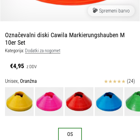
Maestro
nogometni
Spremeni barvo
čevlji
–
kontrola
Označevalni diski Cawila Markierungshauben M
in
10er Set
dotik
|
Kategorija:
Dodatki za nogomet
11teamsports
€4,95
z DDV
1. 7. 2025
•
Ocena izdelka
Unisex,
Oranžna
(24)
1 min. branja
Play
for
More
Victories
Pripravi
OS
se