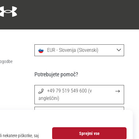
EUR - Slovenija (Slovenski)
 pogodbe
Potrebujete pomoč?
+49 79 519 549 600 (v
angleščini)
info@11teamsports.si