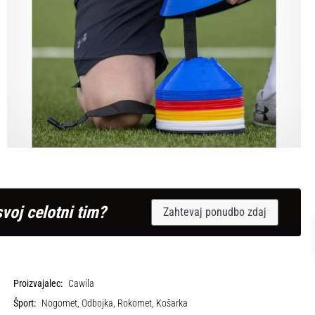
svoj celotni tim?
Zahtevaj ponudbo zdaj
Proizvajalec:
Cawila
Šport:
Nogomet, Odbojka, Rokomet, Košarka