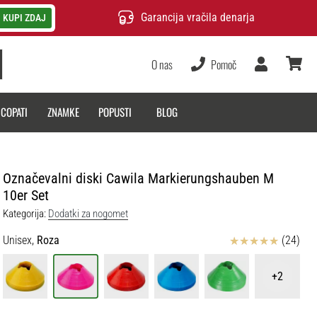
Garancija vračila denarja
KUPI ZDAJ
O nas
Pomoč
Uporabnik
košarica
 COPATI
ZNAMKE
POPUSTI
BLOG
Označevalni diski Cawila Markierungshauben M
10er Set
Kategorija:
Dodatki za nogomet
Ocena izdelka
Unisex,
Roza
(24)
+2