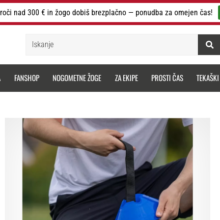
roči nad 300 € in žogo dobiš brezplačno — ponudba za omejen čas!
Iskanje
A
FANSHOP
NOGOMETNE ŽOGE
ZA EKIPE
PROSTI ČAS
TEKAŠKI