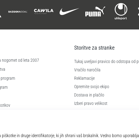
Storitve za stranke
a nogomet od leta 2007
Tukaj uveljavi pravico do odstopa od
tva
Vračilo naročila
 program
Reklamacije
Opremite svojo ekipo
ogram
Dostava in plačilo
Izberi pravo velikost
kotkov
Kontakt
 poslovanja
Pogosto zastavljena vprašanja
Politika zasebnosti