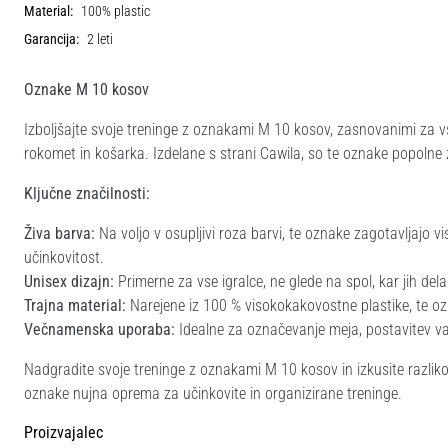
Material:
100% plastic
Garancija:
2 leti
Oznake M 10 kosov
Izboljšajte svoje treninge z oznakami M 10 kosov, zasnovanimi za v
rokomet in košarka. Izdelane s strani Cawila, so te oznake popolne z
Ključne značilnosti:
Živa barva:
Na voljo v osupljivi roza barvi, te oznake zagotavljajo v
učinkovitost.
Unisex dizajn:
Primerne za vse igralce, ne glede na spol, kar jih del
Trajna material:
Narejene iz 100 % visokokakovostne plastike, te 
Večnamenska uporaba:
Idealne za označevanje meja, postavitev vaj
Nadgradite svoje treninge z oznakami M 10 kosov in izkusite razliko v
oznake nujna oprema za učinkovite in organizirane treninge.
Proizvajalec