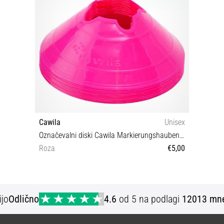
Cawila
Unisex
Označevalni diski Cawila Markierungshauben M 10er Set
Roza
€5,00
OS
ijo
Odlično
4.6
od 5 na podlagi
12013 mne