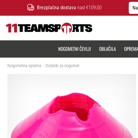
Brezplačna dostava
nad €109,00
Na
11teamsports.si
NOGOMETNI ČEVLJI
OBLAČILA
OPREM
Nogometna oprema
Dodatki za nogomet