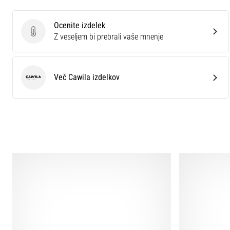
Ocenite izdelek
Ocenite izdelek
Z veseljem bi prebrali vaše mnenje
Več Cawila izdelkov
Cawila