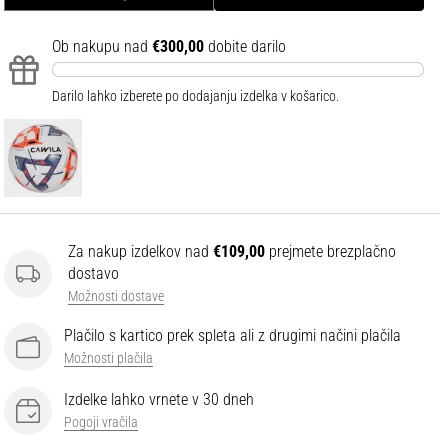
Ob nakupu nad
€300,00
dobite darilo
Darilo lahko izberete po dodajanju izdelka v košarico.
Za nakup izdelkov nad
€109,00
prejmete brezplačno
dostavo
Možnosti dostave
Plačilo s kartico prek spleta ali z drugimi načini plačila
Možnosti plačila
Izdelke lahko vrnete v 30 dneh
Pogoji vračila