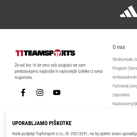
O nas
Strokovnjaki z
11teamsports.si
Že več kot 16 let smo vaši soigralci ter vam
Program člans
predstavljamo najboljše in najnovejše izdelke iz sveta
Ambasadorski
nogometa.
Partnerski pr
Facebook
Instagram
YouTube
Zaposlitev
Nastavitve piš
Splošni pogoji