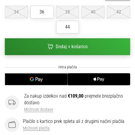
na
ženski
34
36
38
40
42
EURO
2025
44
z
uradnimi
dresi
Dodaj v košarico
in
kopačkami
znamk
Nike,
adidas
in
PUMA.
Za nakup izdelkov nad
€109,00
prejmete brezplačno
Bodi
dostavo
del
vsake
Možnosti dostave
tekme,
Plačilo s kartico prek spleta ali z drugimi načini plačila
gola
Možnosti plačila
in…