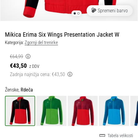
Maestro
nogometni
Spremeni barvo
čevlji
–
kontrola
Mikica Erima Six Wings Presentation Jacket W
in
dotik
Kategorija:
Zgornji del trenirke
|
11teamsports
€64,99
€43,50
z DDV
1. 7. 2025
Zadnja najnižja cena:
€43,50
•
1 min. branja
Ženske,
Rdeča
Play
for
More
Victories
Pripravi
se
Tabela velikosti