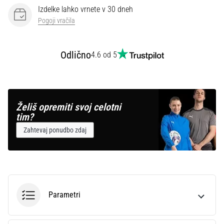
Izdelke lahko vrnete v 30 dneh
Pogoji vračila
Prikaži
vse
članke
Odlično
4.6 od 5
Želiš opremiti svoj celotni
tim?
Zahtevaj ponudbo zdaj
Parametri