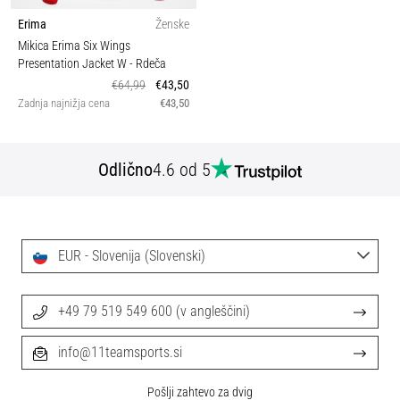
Erima
Ženske
Mikica Erima Six Wings
Presentation Jacket W
- Rdeča
€64,99
€43,50
Zadnja najnižja cena
€43,50
Odlično
4.6 od 5
EUR - Slovenija (Slovenski)
+49 79 519 549 600 (v angleščini)
info@11teamsports.si
Pošlji zahtevo za dvig