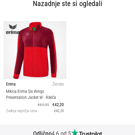
Nazadnje ste si ogledali
Erima
Ženske
Mikica Erima Six Wings
Presentation Jacket W
- Rdeča
€64,99
€42,20
Zadnja najnižja cena
€42,20
Odlično
4.6 od 5