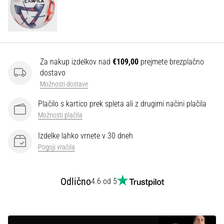
Prikaži
vse
članke
Za nakup izdelkov nad
€109,00
prejmete brezplačno
dostavo
Možnosti dostave
Plačilo s kartico prek spleta ali z drugimi načini plačila
Možnosti plačila
Izdelke lahko vrnete v 30 dneh
Pogoji vračila
Odlično
4.6 od 5