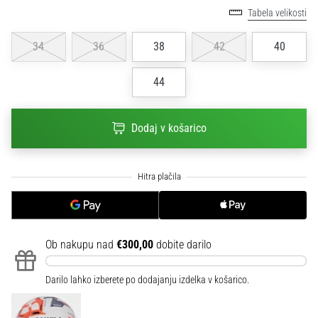
na
Tabela velikosti
ženski
EURO
34
36
38
42
40
2025
z
44
uradnimi
dresi
in
Dodaj v košarico
kopačkami
znamk
Nike,
adidas
in
PUMA.
Bodi
del
Ob nakupu nad
€300,00
dobite darilo
vsake
tekme,
Darilo lahko izberete po dodajanju izdelka v košarico.
gola
in…