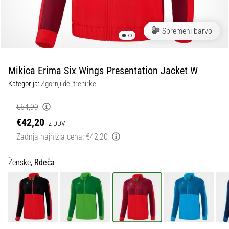
Maestro
nogometni
čevlji
Spremeni barvo
–
kontrola
in
dotik
Mikica Erima Six Wings Presentation Jacket W
|
Kategorija:
Zgornji del trenirke
11teamsports
€64,99
1. 7. 2025
€42,20
z DDV
•
Zadnja najnižja cena:
€42,20
1 min. branja
Play
Ženske,
Rdeča
for
More
Victories
Pripravi
se