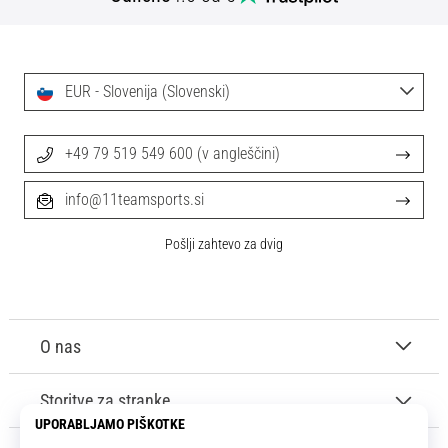
EUR - Slovenija (Slovenski)
+49 79 519 549 600 (v angleščini)
info@11teamsports.si
Pošlji zahtevo za dvig
O nas
Storitve za stranke