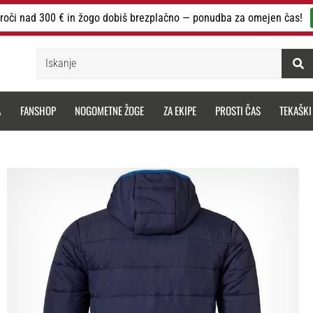
roči nad 300 € in žogo dobiš brezplačno — ponudba za omejen čas!
Iskanje
A
FANSHOP
NOGOMETNE ŽOGE
ZA EKIPE
PROSTI ČAS
TEKAŠKI