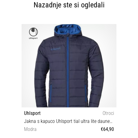
Nazadnje ste si ogledali
Uhlsport
Otroci
Jakna s kapuco Uhlsport tial ultra lite daunen kids jacket
Modra
€64,90