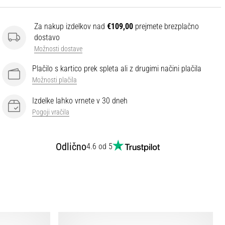
Za nakup izdelkov nad
€109,00
prejmete brezplačno
dostavo
Možnosti dostave
Plačilo s kartico prek spleta ali z drugimi načini plačila
Možnosti plačila
Izdelke lahko vrnete v 30 dneh
Pogoji vračila
Odlično
4.6 od 5