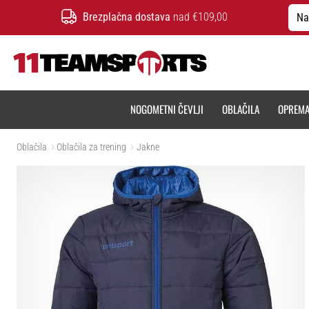
Brezplačna dostava
nad €109,00
Na
11teamsports.si
NOGOMETNI ČEVLJI
OBLAČILA
OPREM
Oblačila
Oblačila za trening
Jakne