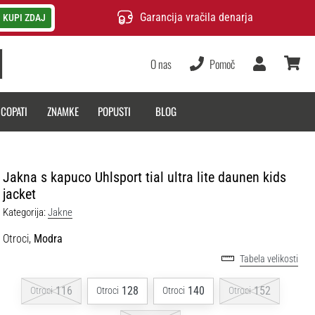
Garancija vračila denarja
KUPI ZDAJ
O nas
Pomoč
Uporabnik
košarica
 COPATI
ZNAMKE
POPUSTI
BLOG
Jakna s kapuco Uhlsport tial ultra lite daunen kids
jacket
Kategorija:
Jakne
Otroci,
Modra
Tabela velikosti
116
128
140
152
Otroci
Otroci
Otroci
Otroci