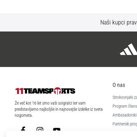
Naši kupci prav
O nas
Strokovnjaki z
11teamsports.si
Že več kot 16 let smo vaši soigralci ter vam
Program člans
predstavljamo najboljše in najnovejše izdelke iz sveta
Ambasadorski
nogometa.
Partnerski pr
Facebook
Instagram
YouTube
Zaposlitev