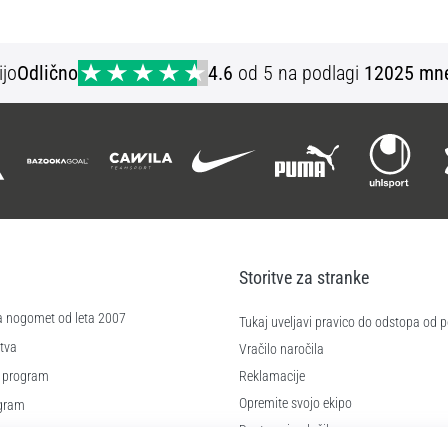
128 140
ijo
Odlično
4.6
od 5 na podlagi
12025 mne
Storitve za stranke
a nogomet od leta 2007
Tukaj uveljavi pravico do odstopa od
tva
Vračilo naročila
 program
Reklamacije
Opremite svojo ekipo
ogram
Dostava in plačilo