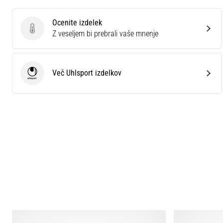
Ocenite izdelek
Ocenite izdelek
Z veseljem bi prebrali vaše mnenje
Več Uhlsport izdelkov
Uhlsport