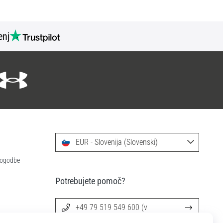
nj
EUR - Slovenija (Slovenski)
 pogodbe
Potrebujete pomoč?
+49 79 519 549 600 (v
angleščini)