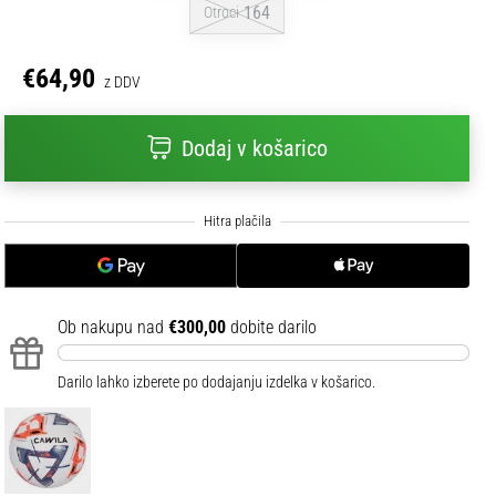
164
Otroci
€64,90
z DDV
Dodaj v košarico
Ob nakupu nad
€300,00
dobite darilo
Darilo lahko izberete po dodajanju izdelka v košarico.