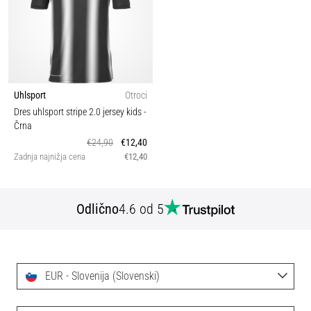
Uhlsport
Otroci
Dres uhlsport stripe 2.0 jersey kids
-
Črna
€24,90
€12,40
Zadnja najnižja cena
€12,40
Odlično
4.6 od 5
EUR - Slovenija (Slovenski)