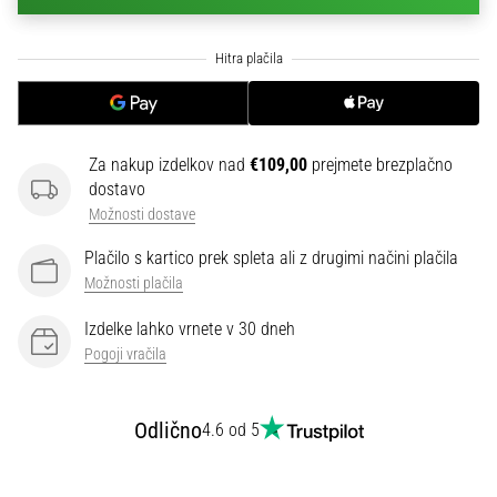
na
ženski
EURO
2025
z
uradnimi
dresi
Za nakup izdelkov nad
€109,00
prejmete brezplačno
in
dostavo
kopačkami
Možnosti dostave
znamk
Nike,
Plačilo s kartico prek spleta ali z drugimi načini plačila
adidas
Možnosti plačila
in
PUMA.
Izdelke lahko vrnete v 30 dneh
Bodi
Pogoji vračila
del
vsake
tekme,
Odlično
4.6 od 5
gola
in…