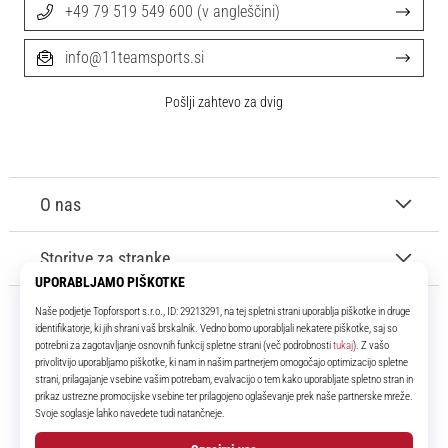
+49 79 519 549 600 (v angleščini)
info@11teamsports.si
Pošlji zahtevo za dvig
O nas
Storitve za stranke
11teamsports.si
Že več kot 16 let smo vaši soigralci ter vam predstavljamo najboljše in
najnovejše izdelke iz sveta nogometa.
Facebook
Instagram
YouTube