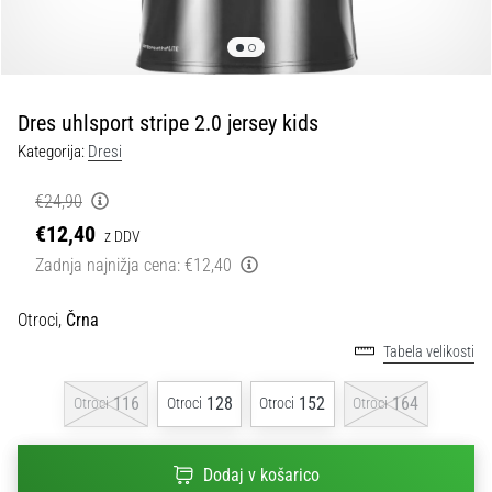
Maestro
nogometni
čevlji
–
kontrola
Dres uhlsport stripe 2.0 jersey kids
in
dotik
Kategorija:
Dresi
|
11teamsports
€24,90
€12,40
z DDV
1. 7. 2025
Zadnja najnižja cena:
€12,40
•
1 min. branja
Otroci,
Črna
Play
Tabela velikosti
for
More
116
128
152
164
Otroci
Otroci
Otroci
Otroci
Victories
Pripravi
Dodaj v košarico
se