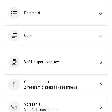
Prikaži
Parametri
vse
članke
Opis
Več Uhlsport izdelkov
Uhlsport
Ocenite izdelek
Ocenite izdelek
Z veseljem bi prebrali vaše mnenje
Vprašanja
Vprašanja
Vprašajte nas karkoli