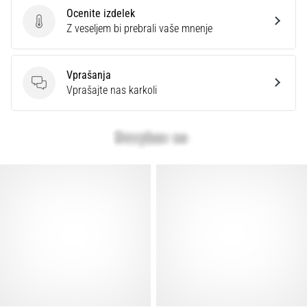
Ocenite izdelek
Ocenite izdelek
Z veseljem bi prebrali vaše mnenje
Prikaži
vse
članke
Vprašanja
Vprašanja
Vprašajte nas karkoli