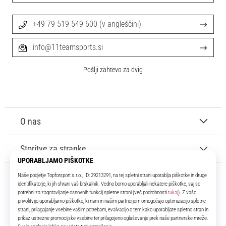
+49 79 519 549 600 (v angleščini)
info@11teamsports.si
Pošlji zahtevo za dvig
O nas
Storitve za stranke
11teamsports.si
Že več kot 16 let smo vaši soigralci ter vam predstavljamo najboljše in
najnovejše izdelke iz sveta nogometa.