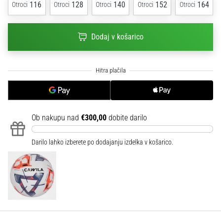
116
128
140
152
164
Otroci
Otroci
Otroci
Otroci
Otroci
na
ženski
EURO
Dodaj v košarico
2025
z
uradnimi
dresi
in
kopačkami
znamk
Nike,
Ob nakupu nad
€300,00
dobite darilo
adidas
in
Darilo lahko izberete po dodajanju izdelka v košarico.
PUMA.
Bodi
del
vsake
tekme,
gola
in…