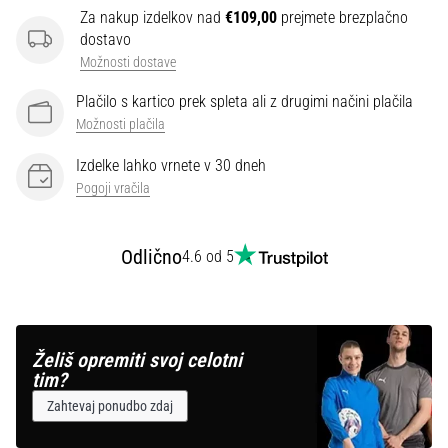
Za nakup izdelkov nad
€109,00
prejmete brezplačno
dostavo
Prikaži
Možnosti dostave
vse
članke
Plačilo s kartico prek spleta ali z drugimi načini plačila
Možnosti plačila
Izdelke lahko vrnete v 30 dneh
Pogoji vračila
Odlično
4.6 od 5
Želiš opremiti svoj celotni
tim?
Zahtevaj ponudbo zdaj