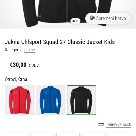
Maestro
nogometni
čevlji
Spremeni barvo
–
kontrola
in
dotik
Jakna Uhlsport Squad 27 Classic Jacket Kids
|
Kategorija:
Jakne
11teamsports
€30,00
z DDV
1. 7. 2025
•
Otroci,
Črna
1 min. branja
Play
for
More
Victories
Tabela velikosti
Pripravi
se