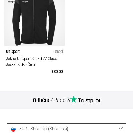
Uhlsport
Otroci
Jakna Uhlsport Squad 27 Classic
Jacket Kids
- Črna
€30,00
Odlično
4.6 od 5
EUR - Slovenija (Slovenski)