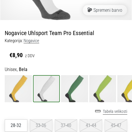
Maestro
nogometni
Spremeni barvo
čevlji
–
kontrola
Nogavice Uhlsport Team Pro Essential
in
dotik
Kategorija:
Nogavice
|
11teamsports
€8,90
z DDV
Unisex,
Bela
1. 7. 2025
•
1 min. branja
Play
for
More
Tabela velikosti
Victories
Pripravi
28-32
33-36
37-40
41-44
45-47
se