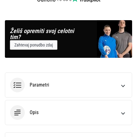
Prikaži
vse
članke
Želiš opremiti svoj celotni
tim?
Zahtevaj ponudbo zdaj
Parametri
Opis