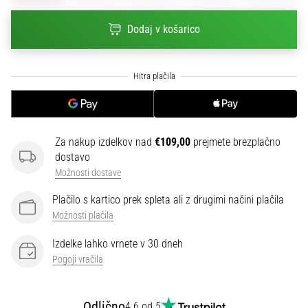
na
ženski
Dodaj v košarico
EURO
2025
z
uradnimi
dresi
in
kopačkami
Za nakup izdelkov nad
€109,00
prejmete brezplačno
znamk
dostavo
Nike,
Možnosti dostave
adidas
in
Plačilo s kartico prek spleta ali z drugimi načini plačila
PUMA.
Možnosti plačila
Bodi
del
Izdelke lahko vrnete v 30 dneh
vsake
Pogoji vračila
tekme,
gola
in…
Odlično
4.6 od 5