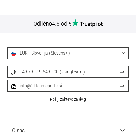
Odlično
4.6 od 5
EUR - Slovenija (Slovenski)
+49 79 519 549 600 (v angleščini)
info@11teamsports.si
Pošlji zahtevo za dvig
O nas