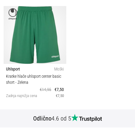
Uhlsport
Moški
Kratke hlače uhlsport center basic
short
- Zelena
€14,95
€7,50
Zadnja najnižja cena
€7,50
Odlično
4.6 od 5