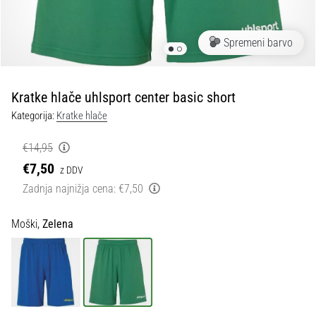
Maestro
nogometni
čevlji
Spremeni barvo
–
kontrola
in
dotik
Kratke hlače uhlsport center basic short
|
Kategorija:
Kratke hlače
11teamsports
€14,95
1. 7. 2025
€7,50
z DDV
•
Zadnja najnižja cena:
€7,50
1 min. branja
Play
Moški,
Zelena
for
More
Victories
Pripravi
se