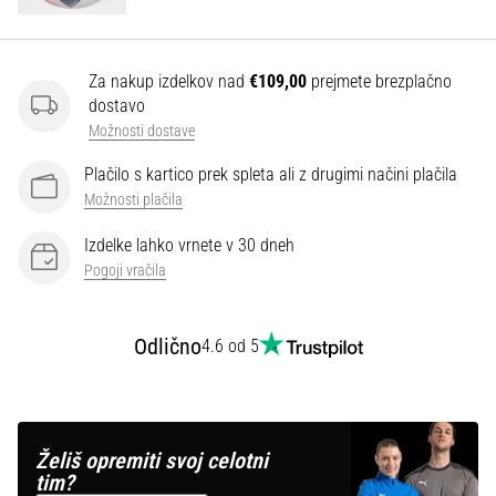
Prikaži
vse
Za nakup izdelkov nad
€109,00
prejmete brezplačno
dostavo
članke
Možnosti dostave
Plačilo s kartico prek spleta ali z drugimi načini plačila
Možnosti plačila
Izdelke lahko vrnete v 30 dneh
Pogoji vračila
Odlično
4.6 od 5
Želiš opremiti svoj celotni
tim?