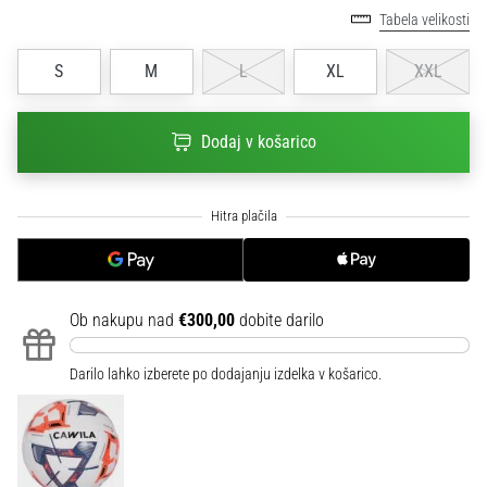
na
Tabela velikosti
ženski
EURO
S
M
L
XL
XXL
2025
z
uradnimi
Dodaj v košarico
dresi
in
kopačkami
znamk
Nike,
adidas
in
Ob nakupu nad
€300,00
dobite darilo
PUMA.
Bodi
del
Darilo lahko izberete po dodajanju izdelka v košarico.
vsake
tekme,
gola
in…