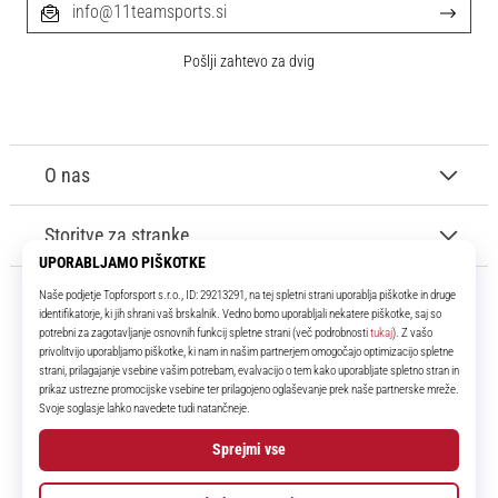
info@11teamsports.si
Pošlji zahtevo za dvig
O nas
Storitve za stranke
11teamsports.si
Že več kot 16 let smo vaši soigralci ter vam predstavljamo najboljše in
najnovejše izdelke iz sveta nogometa.
Facebook
Instagram
YouTube