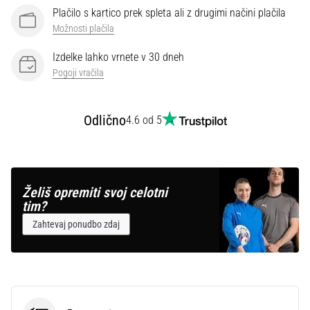
Plačilo s kartico prek spleta ali z drugimi načini plačila
Možnosti plačila
Prikaži
vse
Izdelke lahko vrnete v 30 dneh
članke
Pogoji vračila
Odlično
4.6 od 5
Želiš opremiti svoj celotni
tim?
Zahtevaj ponudbo zdaj