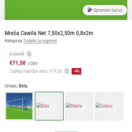
Maestro
nogometni
Spremeni barvo
čevlji
–
kontrola
Mreža Cawila Net 7,50x2,50m 0,8x2m
in
dotik
Kategorija:
Dodatki za nogomet
|
11teamsports
€103,95
€71,50
z DDV
1. 7. 2025
Zadnja najnižja cena:
€74,50
-4%
•
1 min. branja
Unisex,
Bela
Play
for
More
Victories
Pripravi
se