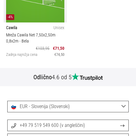
-4%
Cawila
Unisex
Mreža Cawila Net 7,50x2,50m
0,8x2m
- Bela
€103,95
€71,50
Zadnja najnižja cena
€74,50
Odlično
4.6 od 5
EUR - Slovenija (Slovenski)
+49 79 519 549 600 (v angleščini)