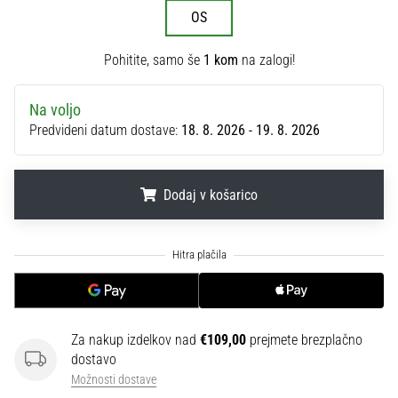
na
OS
ženski
EURO
Pohitite, samo še
1 kom
na zalogi!
2025
z
uradnimi
Na voljo
dresi
Predvideni datum dostave:
18. 8. 2026 - 19. 8. 2026
in
kopačkami
znamk
Dodaj v košarico
Nike,
adidas
.
.
.
in
PUMA.
Bodi
del
vsake
Za nakup izdelkov nad
€109,00
prejmete brezplačno
tekme,
dostavo
gola
Možnosti dostave
in…