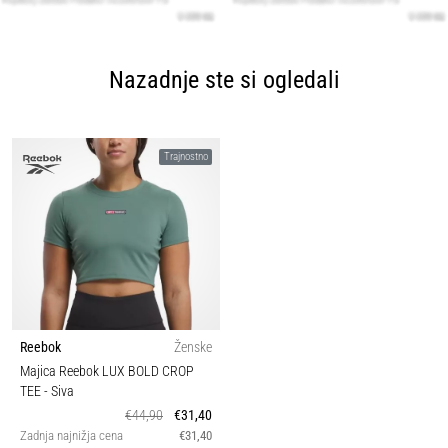
Nazadnje ste si ogledali
Trajnostno
Reebok
Ženske
Majica Reebok LUX BOLD CROP
TEE
- Siva
€44,90
€31,40
Zadnja najnižja cena
€31,40