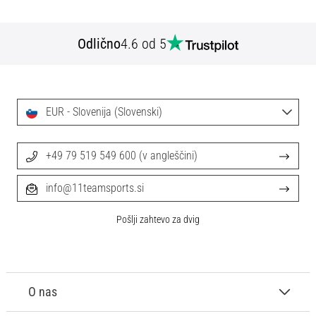
Odlično
4.6 od 5
EUR - Slovenija (Slovenski)
+49 79 519 549 600 (v angleščini)
info@11teamsports.si
Pošlji zahtevo za dvig
O nas