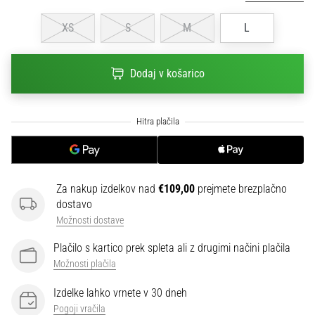
na
ženski
XS
S
M
L
EURO
2025
z
Dodaj v košarico
uradnimi
dresi
in
kopačkami
znamk
Nike,
adidas
Za nakup izdelkov nad
€109,00
prejmete brezplačno
in
dostavo
PUMA.
Možnosti dostave
Bodi
del
Plačilo s kartico prek spleta ali z drugimi načini plačila
vsake
Možnosti plačila
tekme,
gola
Izdelke lahko vrnete v 30 dneh
in…
Pogoji vračila