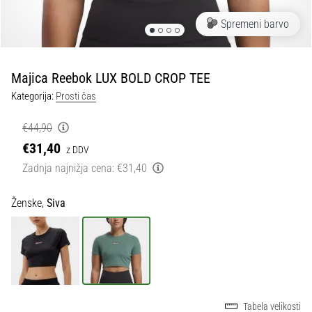
Maestro
nogometni
Spremeni barvo
čevlji
–
kontrola
Majica Reebok LUX BOLD CROP TEE
in
dotik
Kategorija:
Prosti čas
|
11teamsports
€44,90
€31,40
z DDV
1. 7. 2025
Zadnja najnižja cena:
€31,40
•
1 min. branja
Ženske,
Siva
Play
for
More
Victories
Pripravi
se
Tabela velikosti