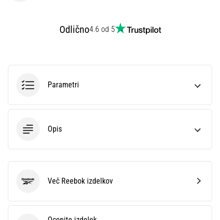
Prikaži
Odlično
4.6 od 5
vse
članke
Parametri
Opis
Več Reebok izdelkov
Reebok
Ocenite izdelek