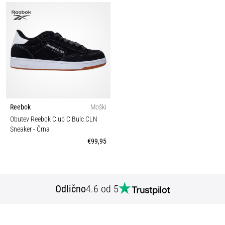
Reebok
Moški
Obutev Reebok Club C Bulc CLN
Sneaker
- Črna
€99,95
Odlično
4.6 od 5