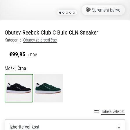
Maestro
nogometni
Spremeni barvo
čevlji
–
kontrola
Obutev Reebok Club C Bulc CLN Sneaker
in
dotik
Kategorija:
Obutev za prosti čas
|
11teamsports
€99,95
z DDV
Moški,
Črna
1. 7. 2025
•
1 min. branja
Play
for
More
Victories
Tabela velikosti
Pripravi
se
Izberite velikost