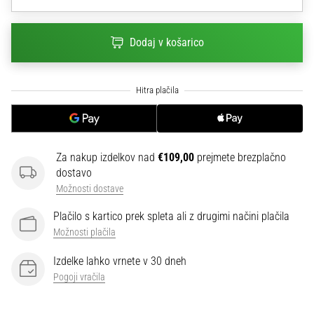
na
ženski
EURO
Dodaj v košarico
2025
z
uradnimi
dresi
in
kopačkami
znamk
Za nakup izdelkov nad
€109,00
prejmete brezplačno
Nike,
dostavo
adidas
Možnosti dostave
in
PUMA.
Plačilo s kartico prek spleta ali z drugimi načini plačila
Bodi
Možnosti plačila
del
vsake
Izdelke lahko vrnete v 30 dneh
tekme,
Pogoji vračila
gola
in…