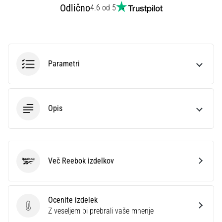
Odlično
4.6 od 5
Prikaži
vse
članke
Parametri
Opis
Več Reebok izdelkov
Reebok
Ocenite izdelek
Ocenite izdelek
Z veseljem bi prebrali vaše mnenje