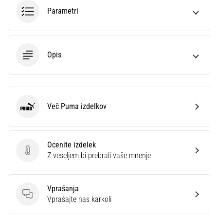
na
Parametri
ženski
EURO
2025
z
Opis
uradnimi
dresi
in
kopačkami
znamk
Več Puma izdelkov
Puma
Nike,
adidas
in
PUMA.
Ocenite izdelek
Ocenite izdelek
Bodi
Z veseljem bi prebrali vaše mnenje
del
vsake
tekme,
Vprašanja
gola
Vprašanja
Vprašajte nas karkoli
in…