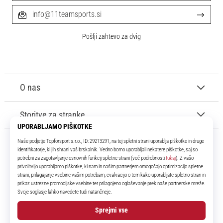
info@11teamsports.si
Pošlji zahtevo za dvig
O nas
Storitve za stranke
11teamsports.si
Že več kot 16 let smo vaši soigralci ter vam predstavljamo najboljše in
najnovejše izdelke iz sveta nogometa.
Facebook
Instagram
YouTube