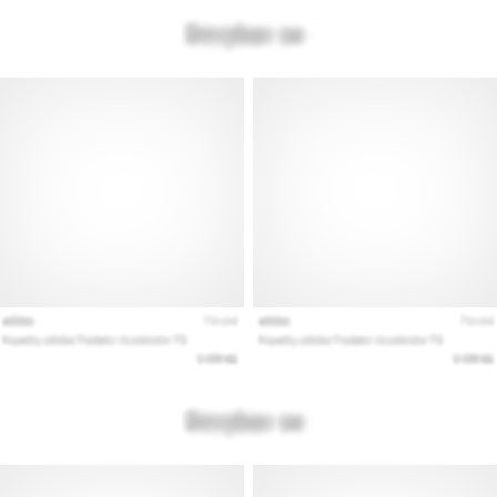
Prikaži
vse
članke