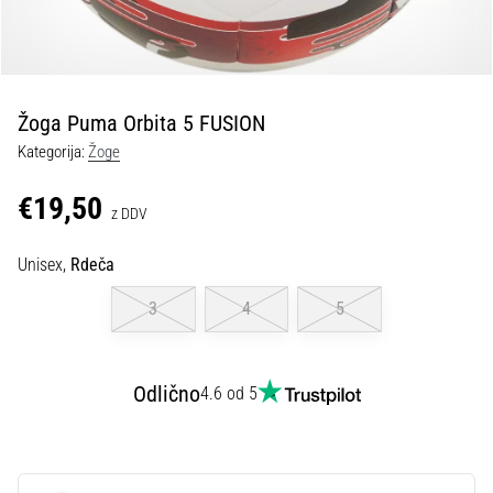
Maestro
nogometni
čevlji
–
kontrola
Žoga Puma Orbita 5 FUSION
in
dotik
Kategorija:
Žoge
|
11teamsports
€19,50
z DDV
1. 7. 2025
Unisex,
Rdeča
•
1 min. branja
3
4
5
Play
for
Odlično
More
4.6 od 5
Victories
Pripravi
se