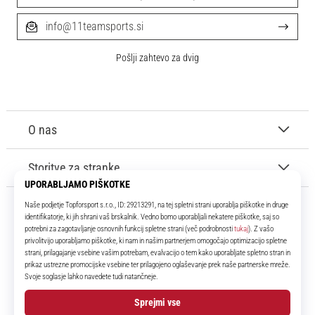
info@11teamsports.si
Pošlji zahtevo za dvig
O nas
Storitve za stranke
11teamsports.si
Že več kot 16 let smo vaši soigralci ter vam predstavljamo najboljše in
najnovejše izdelke iz sveta nogometa.
Facebook
Instagram
YouTube