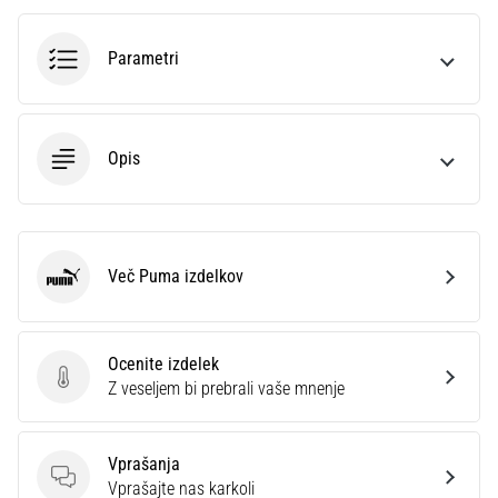
Prikaži
Parametri
vse
članke
Opis
Več Puma izdelkov
Puma
Ocenite izdelek
Ocenite izdelek
Z veseljem bi prebrali vaše mnenje
Vprašanja
Vprašanja
Vprašajte nas karkoli