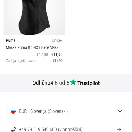
Puma
Unisex
Maska Puma ftblNXT Face Mask
€17,00
€11,90
Zadnja najnižja cena
€11,90
Odlično
4.6 od 5
EUR - Slovenija (Slovenski)
+49 79 519 549 600 (v angleščini)