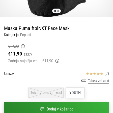
Maestro
nogometni
čevlji
–
kontrola
Maska Puma ftblNXT Face Mask
in
dotik
Kategorija:
Popusti
|
11teamsports
€17,00
€11,90
z DDV
1. 7. 2025
Zadnja najnižja cena:
€11,90
•
1 min. branja
Ocena izdelka
Unisex
(2)
Play
Tabela velikosti
for
More
Univerzalna velikost
YOUTH
Victories
Pripravi
Dodaj v košarico
se