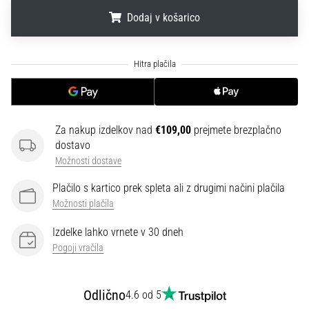
na
Dodaj v košarico
ženski
EURO
2025
.
.
.
z
uradnimi
dresi
in
kopačkami
Za nakup izdelkov nad
€109,00
prejmete brezplačno
znamk
dostavo
Nike,
Možnosti dostave
adidas
Plačilo s kartico prek spleta ali z drugimi načini plačila
in
PUMA.
Možnosti plačila
Bodi
Izdelke lahko vrnete v 30 dneh
del
Pogoji vračila
vsake
tekme,
gola
Odlično
4.6 od 5
in…