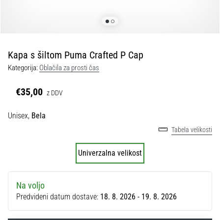
Maestro
nogometni
čevlji
–
kontrola
Kapa s šiltom Puma Crafted P Cap
in
dotik
Kategorija:
Oblačila za prosti čas
|
11teamsports
€35,00
z DDV
Unisex,
Bela
1. 7. 2025
•
Tabela velikosti
1 min. branja
Play
Univerzalna velikost
for
More
Na voljo
Victories
Predvideni datum dostave:
18. 8. 2026 - 19. 8. 2026
Pripravi
se