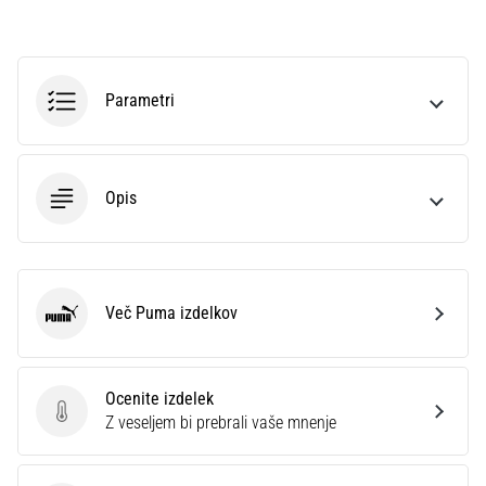
Prikaži
vse
Parametri
članke
Opis
Več Puma izdelkov
Puma
Ocenite izdelek
Ocenite izdelek
Z veseljem bi prebrali vaše mnenje