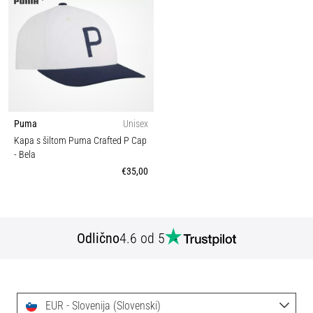
Puma
Unisex
Kapa s šiltom Puma Crafted P Cap
- Bela
€35,00
Odlično
4.6 od 5
EUR - Slovenija (Slovenski)