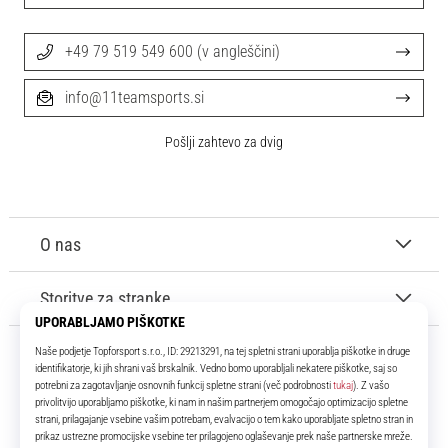
+49 79 519 549 600 (v angleščini)
info@11teamsports.si
Pošlji zahtevo za dvig
O nas
Storitve za stranke
11teamsports.si
Že več kot 16 let smo vaši soigralci ter vam predstavljamo najboljše in
najnovejše izdelke iz sveta nogometa.