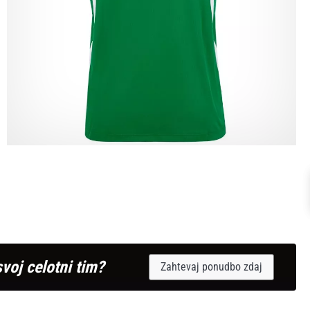
svoj celotni tim?
Zahtevaj ponudbo zdaj