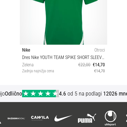
Nike
Otroci
Dres Nike YOUTH TEAM SPIKE SHORT SLEEVE JERSEY
Zelena
€22,00
€14,70
Zadnja najnižja cena
€14,70
M
ijo
Odlično
4.6
od 5 na podlagi
12026 mne