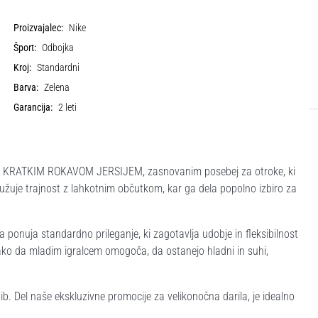
Proizvajalec:
Nike
Šport:
Odbojka
Kroj:
Standardni
Barva:
Zelena
Garancija:
2 leti
KE KRATKIM ROKAVOM JERSIJEM, zasnovanim posebej za otroke, ki
družuje trajnost z lahkotnim občutkom, kar ga dela popolno izbiro za
 pa ponuja standardno prileganje, ki zagotavlja udobje in fleksibilnost
ako da mladim igralcem omogoča, da ostanejo hladni in suhi,
 gib. Del naše ekskluzivne promocije za velikonočna darila, je idealno