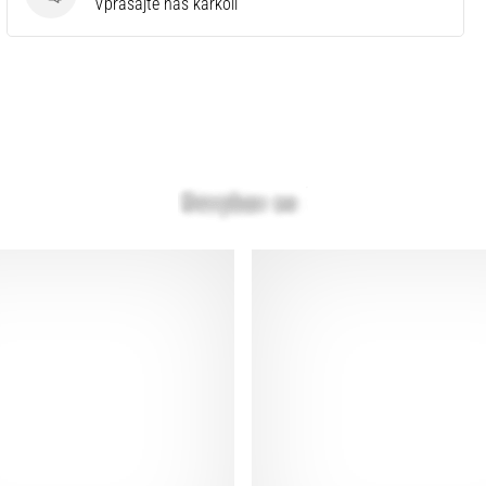
Vprašanja
Vprašajte nas karkoli