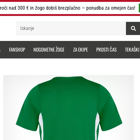
roči nad 300 € in žogo dobiš brezplačno — ponudba za omejen čas!
Iskanje
A
FANSHOP
NOGOMETNE ŽOGE
ZA EKIPE
PROSTI ČAS
TEKAŠKI