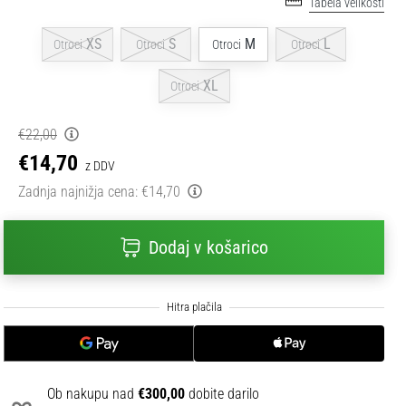
Tabela velikosti
XS
S
M
L
Otroci
Otroci
Otroci
Otroci
XL
Otroci
€22,00
€14,70
z DDV
Zadnja najnižja cena:
€14,70
Dodaj v košarico
Ob nakupu nad
€300,00
dobite darilo