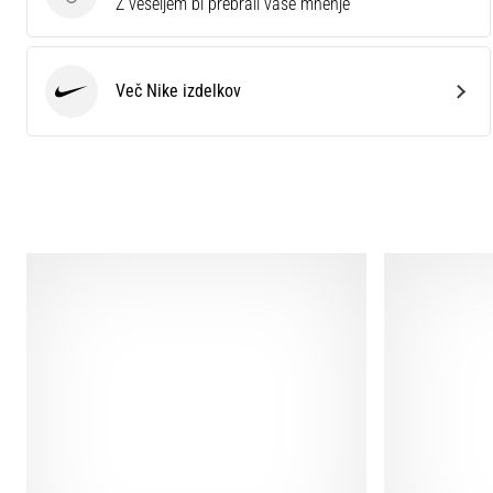
Ocenite izdelek
Z veseljem bi prebrali vaše mnenje
Več Nike izdelkov
Nike