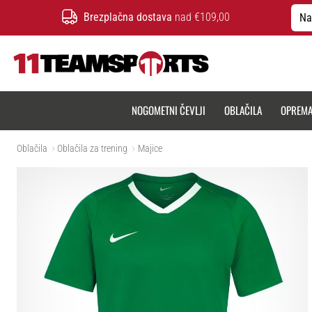
Brezplačna dostava
nad €109,00
Na
11teamsports.si
NOGOMETNI ČEVLJI
OBLAČILA
OPREM
Oblačila
Oblačila za trening
Majice