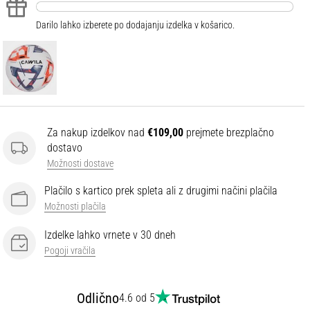
Darilo lahko izberete po dodajanju izdelka v košarico.
Za nakup izdelkov nad
€109,00
prejmete brezplačno
dostavo
Možnosti dostave
Plačilo s kartico prek spleta ali z drugimi načini plačila
Možnosti plačila
Izdelke lahko vrnete v 30 dneh
Pogoji vračila
Odlično
4.6 od 5