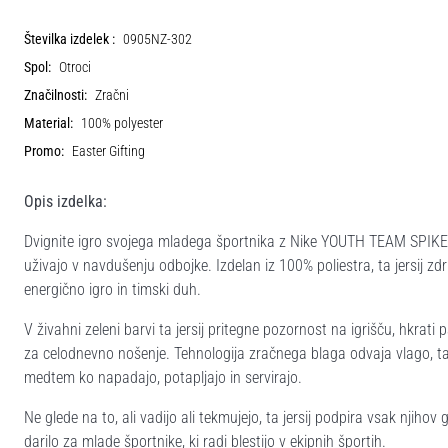
Številka izdelek :
0905NZ-302
Spol:
Otroci
Značilnosti:
Zračni
Material:
100% polyester
Promo:
Easter Gifting
Opis izdelka:
Dvignite igro svojega mladega športnika z Nike YOUTH TEAM SPI
uživajo v navdušenju odbojke. Izdelan iz 100% poliestra, ta jersij z
energično igro in timski duh.
V živahni zeleni barvi ta jersij pritegne pozornost na igrišču, hkrati
za celodnevno nošenje. Tehnologija zračnega blaga odvaja vlago, t
medtem ko napadajo, potapljajo in servirajo.
Ne glede na to, ali vadijo ali tekmujejo, ta jersij podpira vsak njihov
darilo za mlade športnike, ki radi blestijo v ekipnih športih.