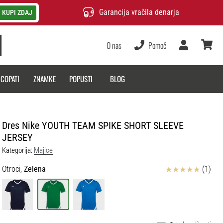
Garancija vračila denarja
KUPI ZDAJ
O nas
Pomoč
Uporabnik
košarica
 COPATI
ZNAMKE
POPUSTI
BLOG
Dres Nike YOUTH TEAM SPIKE SHORT SLEEVE
JERSEY
Kategorija:
Majice
Ocena izdelka
Otroci,
Zelena
(1)