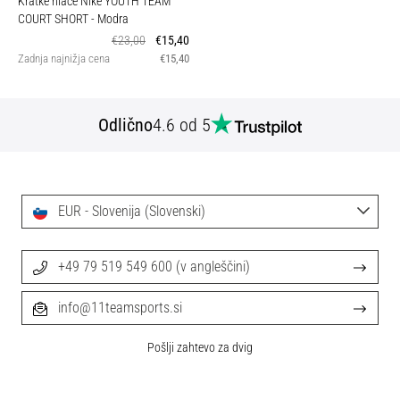
Kratke hlače Nike YOUTH TEAM
COURT SHORT
- Modra
€23,00
€15,40
Zadnja najnižja cena
€15,40
Odlično
4.6 od 5
EUR - Slovenija (Slovenski)
+49 79 519 549 600 (v angleščini)
info@11teamsports.si
Pošlji zahtevo za dvig