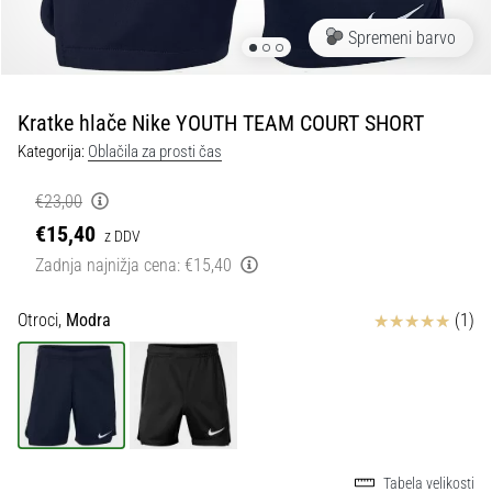
Maestro
nogometni
Spremeni barvo
čevlji
–
kontrola
Kratke hlače Nike YOUTH TEAM COURT SHORT
in
dotik
Kategorija:
Oblačila za prosti čas
|
11teamsports
€23,00
€15,40
z DDV
1. 7. 2025
Zadnja najnižja cena:
€15,40
•
1 min. branja
Ocena izdelka
Otroci,
Modra
(1)
Play
for
More
Victories
Pripravi
se
Tabela velikosti