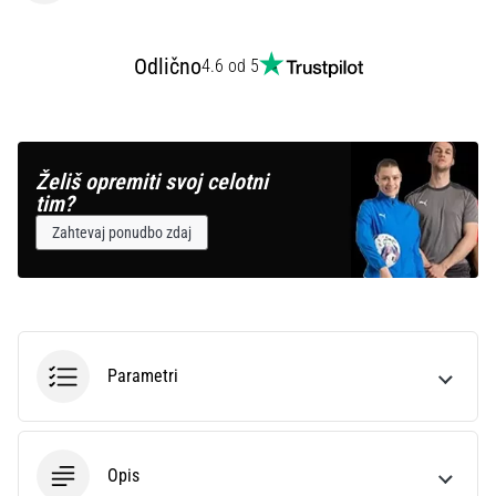
Prikaži
Odlično
4.6 od 5
vse
članke
Želiš opremiti svoj celotni
tim?
Zahtevaj ponudbo zdaj
Parametri
Opis