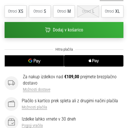
na
ženski
XS
S
M
L
XL
Otroci
Otroci
Otroci
Otroci
Otroci
EURO
2025
z
Dodaj v košarico
uradnimi
dresi
in
kopačkami
znamk
Nike,
adidas
Za nakup izdelkov nad
€109,00
prejmete brezplačno
in
dostavo
PUMA.
Možnosti dostave
Bodi
del
Plačilo s kartico prek spleta ali z drugimi načini plačila
vsake
Možnosti plačila
tekme,
gola
Izdelke lahko vrnete v 30 dneh
in…
Pogoji vračila