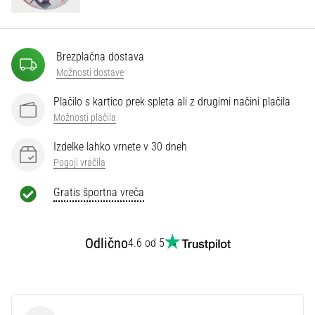
Prikaži
vse
Brezplačna dostava
članke
Možnosti dostave
Plačilo s kartico prek spleta ali z drugimi načini plačila
Možnosti plačila
Izdelke lahko vrnete v 30 dneh
Pogoji vračila
Gratis športna vreča
Odlično
4.6 od 5