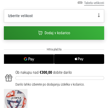
na
Tabela velikosti
ženski
EURO
Izberite velikost
2025
z
uradnimi
Dodaj v košarico
dresi
in
kopačkami
znamk
Nike,
adidas
in
PUMA.
Ob nakupu nad
€300,00
dobite darilo
Bodi
del
Darilo lahko izberete po dodajanju izdelka v košarico.
vsake
tekme,
gola
in…