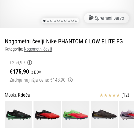
Maestro
nogometni
čevlji
Spremeni barvo
–
kontrola
in
dotik
Nogometni čevlji Nike PHANTOM 6 LOW ELITE FG
|
Kategorija:
Nogometni čevlji
11teamsports
€269,99
1. 7. 2025
€175,90
z DDV
•
Zadnja najnižja cena:
€148,90
1 min. branja
Play
Ocena izdelka
Moški,
Rdeča
(12)
for
More
Victories
Pripravi
se