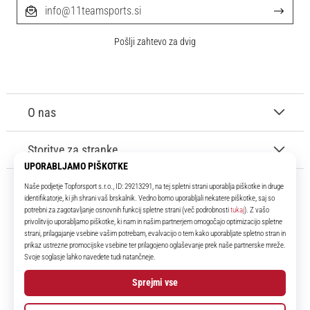
info@11teamsports.si
Pošlji zahtevo za dvig
O nas
Storitve za stranke
11teamsports.si
Že več kot 16 let smo vaši soigralci ter vam predstavljamo najboljše in
najnovejše izdelke iz sveta nogometa.
Facebook
Instagram
YouTube