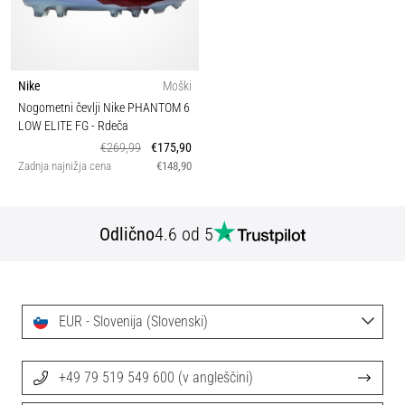
Nike
Moški
Nogometni čevlji Nike PHANTOM 6
LOW ELITE FG
- Rdeča
€269,99
€175,90
Zadnja najnižja cena
€148,90
Odlično
4.6 od 5
EUR - Slovenija (Slovenski)
+49 79 519 549 600 (v angleščini)