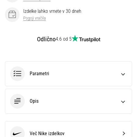
Izdelke lahko vrnete v 30 dneh
Prikaži
Pogoji vračila
vse
članke
Odlično
4.6 od 5
Parametri
Opis
Več Nike izdelkov
Nike