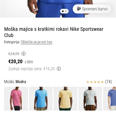
Maestro
nogometni
Spremeni barvo
čevlji
–
kontrola
Moška majica s kratkimi rokavi Nike Sportswear
in
Club
dotik
|
Kategorija:
Oblačila za prosti čas
11teamsports
€24,99
€20,20
1. 7. 2025
z DDV
•
Zadnja najnižja cena:
€16,20
1 min. branja
Play
Ocena izdelka
Moški,
Modra
(74)
for
More
Victories
Pripravi
se