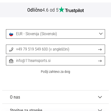
Odlično
4.6 od 5
EUR - Slovenija (Slovenski)
+49 79 519 549 600 (v angleščini)
info@11teamsports.si
Pošlji zahtevo za dvig
O nas
Storitve za stranke