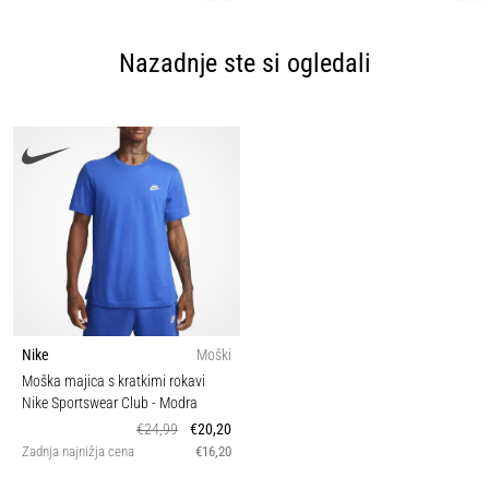
Nazadnje ste si ogledali
Nike
Moški
Moška majica s kratkimi rokavi
Nike Sportswear Club
- Modra
€24,99
€20,20
Zadnja najnižja cena
€16,20