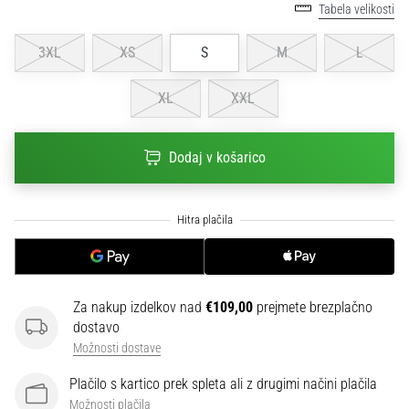
na
Tabela velikosti
ženski
EURO
3XL
XS
S
M
L
2025
z
XL
XXL
uradnimi
dresi
in
Dodaj v košarico
kopačkami
znamk
Nike,
adidas
in
PUMA.
Bodi
Za nakup izdelkov nad
€109,00
prejmete brezplačno
del
dostavo
vsake
Možnosti dostave
tekme,
gola
Plačilo s kartico prek spleta ali z drugimi načini plačila
in…
Možnosti plačila