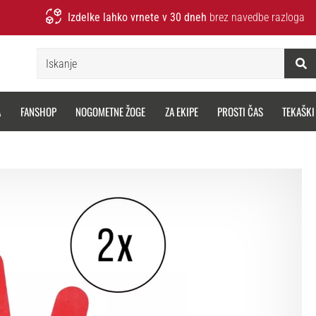
Izdelke lahko vrnete v 30 dneh
brez navedbe razloga
Iskanje
A
FANSHOP
NOGOMETNE ŽOGE
ZA EKIPE
PROSTI ČAS
TEKAŠKI