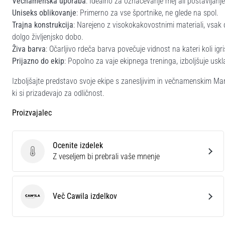
Večnamenska uporaba
: Idealno za označevanje mej ali postavljanje
Uniseks oblikovanje
: Primerno za vse športnike, ne glede na spol.
Trajna konstrukcija
: Narejeno z visokokakovostnimi materiali, vsak 
dolgo življenjsko dobo.
Živa barva
: Očarljivo rdeča barva povečuje vidnost na kateri koli igr
Prijazno do ekip
: Popolno za vaje ekipnega treninga, izboljšuje uskla
Izboljšajte predstavo svoje ekipe s zanesljivim in večnamenskim Mar
ki si prizadevajo za odličnost.
Proizvajalec
Ocenite izdelek
Ocenite izdelek
Z veseljem bi prebrali vaše mnenje
Več Cawila izdelkov
Cawila