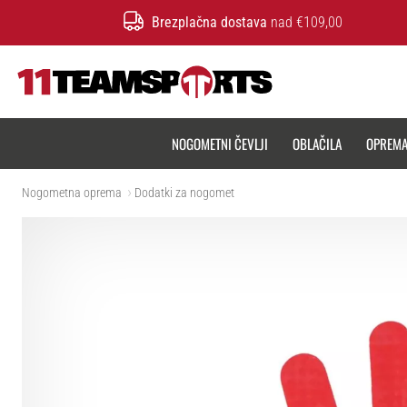
Brezplačna dostava
nad €109,00
11teamsports.si
NOGOMETNI ČEVLJI
OBLAČILA
OPREM
Nogometna oprema
Dodatki za nogomet