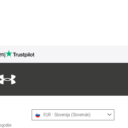
nj
EUR - Slovenija (Slovenski)
 pogodbe