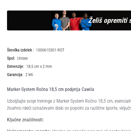
Želiš opremiti 
Številka izdelek :
1000615301-ROT
Spol:
Unisex
Dimenzije:
18,5 cm x 2 mm
Garancija:
2 leti
Marker-System Ročna 18,5 cm podjetja Cawila
Izboljšajte svoje treninge z Marker-System Ročno 18,5 cm, esencialni
živahno rdeči označevalni diski so popolni za različne športe, vkl
Ključne značilnosti: