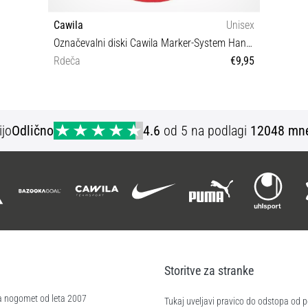
Cawila
Unisex
Označevalni diski Cawila Marker-System Hand 18,5cm
Rdeča
€9,95
OS
ijo
Odlično
4.6
od 5 na podlagi
12048 mne
Storitve za stranke
a nogomet od leta 2007
Tukaj uveljavi pravico do odstopa od