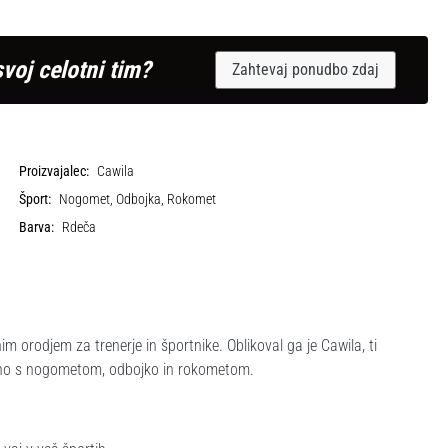
svoj celotni tim?
Zahtevaj ponudbo zdaj
Proizvajalec:
Cawila
Šport:
Nogomet, Odbojka, Rokomet
Barva:
Rdeča
m orodjem za trenerje in športnike. Oblikoval ga je Cawila, ti
jučno s nogometom, odbojko in rokometom.