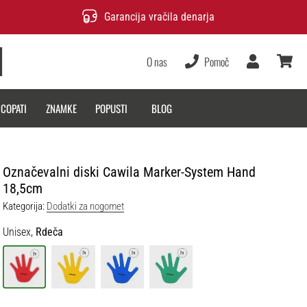
Garancija vračila denarja
O nas
Pomoč
Uporabnik
košarica
 COPATI
ZNAMKE
POPUSTI
BLOG
Označevalni diski Cawila Marker-System Hand
18,5cm
Kategorija:
Dodatki za nogomet
Unisex,
Rdeča