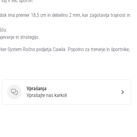
 vaj v več športih.
disk ima premer 18,5 cm in debelino 2 mm, kar zagotavlja trajnost in
išču.
jevanje in strategijo.
ker-System Ročno podjetja Cawila. Popolno za trenerje in športnike,
Vprašanja
Vprašanja
Vprašajte nas karkoli