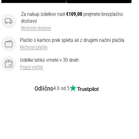
Za nakup izdelkov nad
€109,00
prejmete brezplačno
dostavo
Možnosti dostave
Plačilo s kartico prek spleta ali z drugimi načini plačila
Možnosti plačila
Izdelke lahko vrnete v 30 dneh
Pogoji vračila
Odlično
4.6 od 5