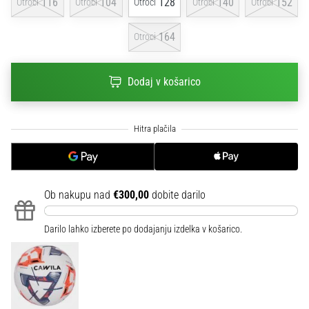
116
104
128
140
152
Otroci
Otroci
Otroci
Otroci
Otroci
na
ženski
164
Otroci
EURO
2025
z
Dodaj v košarico
uradnimi
dresi
in
kopačkami
znamk
Nike,
adidas
in
Ob nakupu nad
€300,00
dobite darilo
PUMA.
Bodi
Darilo lahko izberete po dodajanju izdelka v košarico.
del
vsake
tekme,
gola
in…