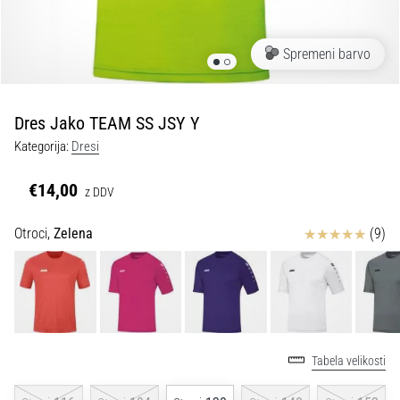
Maestro
nogometni
čevlji
Spremeni barvo
–
kontrola
in
dotik
Dres Jako TEAM SS JSY Y
|
Kategorija:
Dresi
11teamsports
€14,00
z DDV
1. 7. 2025
•
Ocena izdelka
Otroci,
Zelena
(9)
1 min. branja
Play
for
More
Victories
Tabela velikosti
Pripravi
se