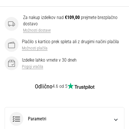
Prikaži
Za nakup izdelkov nad
€109,00
prejmete brezplačno
vse
dostavo
članke
Možnosti dostave
Plačilo s kartico prek spleta ali z drugimi načini plačila
Možnosti plačila
Izdelke lahko vrnete v 30 dneh
Pogoji vračila
Odlično
4.6 od 5
Parametri