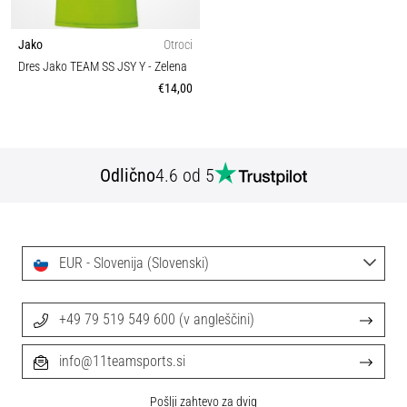
Jako
Otroci
Dres Jako TEAM SS JSY Y
- Zelena
€14,00
Odlično
4.6 od 5
EUR - Slovenija (Slovenski)
+49 79 519 549 600 (v angleščini)
info@11teamsports.si
Pošlji zahtevo za dvig