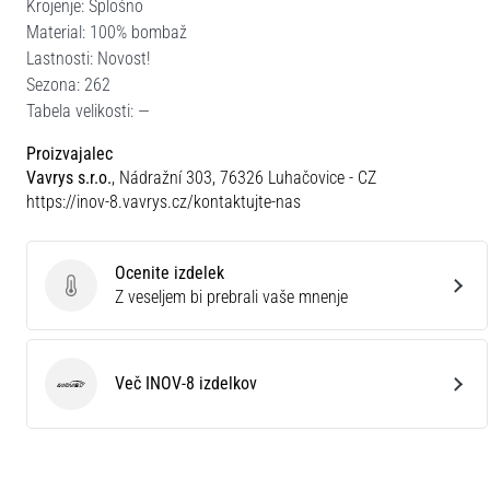
Krojenje: Splošno
Material: 100% bombaž
Lastnosti: Novost!
Sezona: 262
Tabela velikosti: —
Proizvajalec
Vavrys s.r.o.
, Nádražní 303, 76326 Luhačovice - CZ
https://inov-8.vavrys.cz/kontaktujte-nas
Ocenite izdelek
Ocenite izdelek
Z veseljem bi prebrali vaše mnenje
Več INOV-8 izdelkov
INOV-8