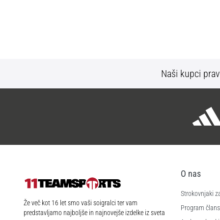
Naši kupci prav
O nas
Strokovnjaki z
11teamsports.si
Že več kot 16 let smo vaši soigralci ter vam
Program člans
predstavljamo najboljše in najnovejše izdelke iz sveta