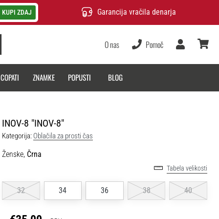
Garancija vračila denarja
KUPI ZDAJ
O nas
Pomoč
Uporabnik
košarica
 COPATI
ZNAMKE
POPUSTI
BLOG
INOV-8 "INOV-8"
Kategorija:
Oblačila za prosti čas
Ženske,
Črna
Tabela velikosti
32
34
36
38
40