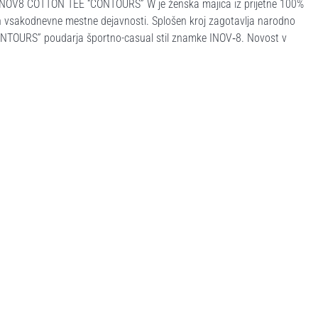
 INOV8 COTTON TEE “CONTOURS” W je ženska majica iz prijetne 100%
in vsakodnevne mestne dejavnosti. Splošen kroj zagotavlja narodno
CONTOURS” poudarja športno-casual stil znamke INOV‑8. Novost v