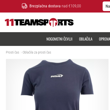
Brezplačna dostava
nad €109,00
Na
11teamsports.si
NOGOMETNI ČEVLJI
OBLAČILA
OPREM
Prosti čas
Oblačila za prosti čas