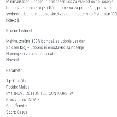
Minimalističen, udoben in brezčasen kos za vsakodnevno nošenje.
bombažne tkanine, ki je odlično primerna za prosti čas, potovanja 
svobodo gibanja in udobje skozi ves dan, medtem ko čist dizajn “
kolekciji.
Ključne lastnosti
Mehka, zračna 100% bombaž za udobje ves dan
Splošen kroj – udobno in enostavno za nošenje
Namenjeno za casual uporabo
Novost!
Parametri
Tip: Oblačila
Podtip: Majica
Ime: INOV8 COTTON TEE “CONTOURS” W
Proizvajalec: INOV‑8
Spol: Ženske
Šport: Casual