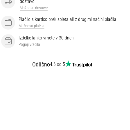
dostavo
Možnosti dostave
Plačilo s kartico prek spleta ali z drugimi načini plačila
Možnosti plačila
Izdelke lahko vrnete v 30 dneh
Pogoji vračila
Odlično
4.6 od 5