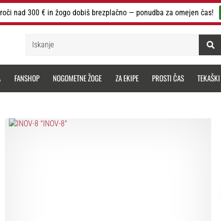
roči nad 300 € in žogo dobiš brezplačno — ponudba za omejen čas!
Iskanje
A
FANSHOP
NOGOMETNE ŽOGE
ZA EKIPE
PROSTI ČAS
TEKAŠKI