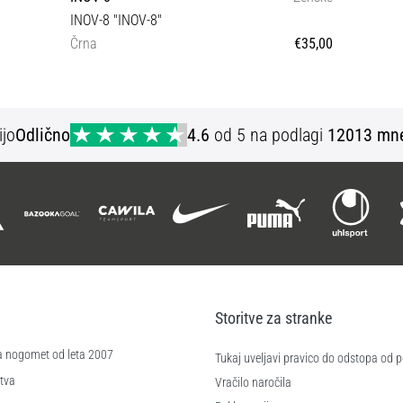
INOV-8 "INOV-8"
Črna
€35,00
34 36
ijo
Odlično
4.6
od 5 na podlagi
12013 mne
Storitve za stranke
a nogomet od leta 2007
Tukaj uveljavi pravico do odstopa od
tva
Vračilo naročila