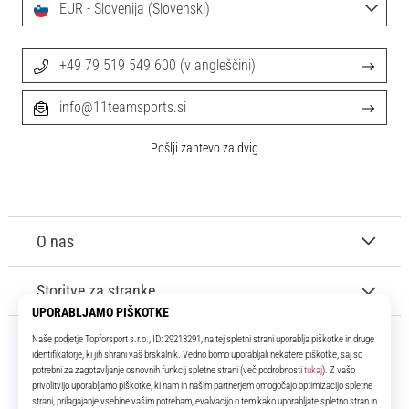
EUR - Slovenija (Slovenski)
+49 79 519 549 600 (v angleščini)
info@11teamsports.si
Pošlji zahtevo za dvig
O nas
Storitve za stranke
11teamsports.si
Že več kot 16 let smo vaši soigralci ter vam predstavljamo najboljše in