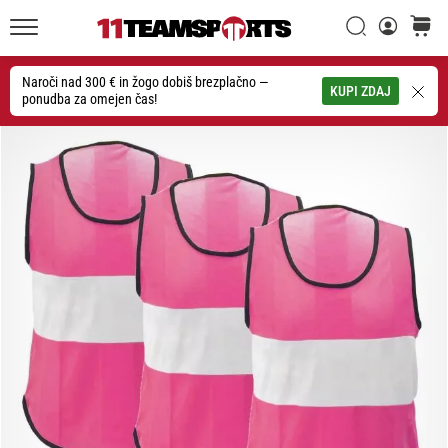
Iskanje
košaric
20. 1. 2026
11teamsports.si
•
4 min. branja
Naroči nad 300 € in žogo dobiš brezplačno —
Iskanje
KUPI ZDAJ
ponudba za omejen čas!
Nogometni
Čevlji
Nike
Tiempo
Maestro
–
Ustvarjeni
za
dotik.
Narejeni
za
napad
Nike
Tiempo