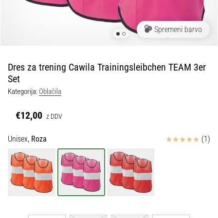
Maestro
nogometni
čevlji
Spremeni barvo
–
kontrola
in
dotik
Dres za trening Cawila Trainingsleibchen TEAM 3er
|
Set
11teamsports
Kategorija:
Oblačila
€12,00
1. 7. 2025
z DDV
•
1 min. branja
Ocena izdelka
Unisex,
Roza
(1)
Play
for
More
Victories
Pripravi
se