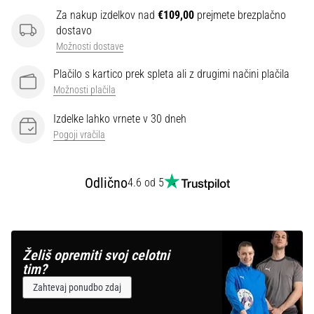
Za nakup izdelkov nad
€109,00
prejmete brezplačno
dostavo
Prikaži
Možnosti dostave
vse
članke
Plačilo s kartico prek spleta ali z drugimi načini plačila
Možnosti plačila
Izdelke lahko vrnete v 30 dneh
Pogoji vračila
Odlično
4.6 od 5
Želiš opremiti svoj celotni
tim?
Zahtevaj ponudbo zdaj