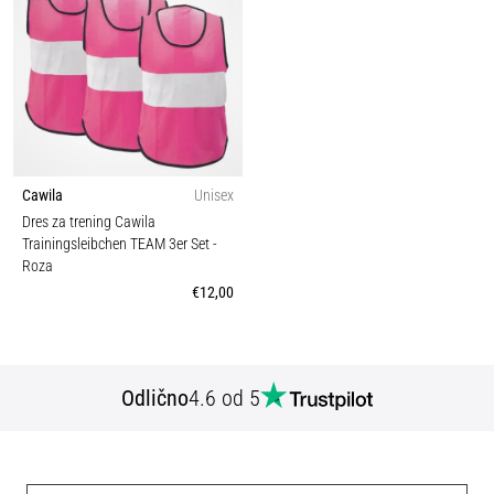
Cawila
Unisex
Dres za trening Cawila
Trainingsleibchen TEAM 3er Set
-
Roza
€12,00
Odlično
4.6 od 5