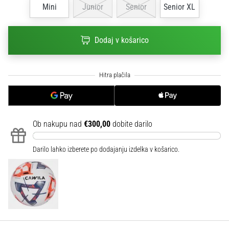
na
Mini
Junior
Senior
Senior XL
ženski
EURO
2025
Dodaj v košarico
z
uradnimi
dresi
in
kopačkami
znamk
Nike,
Ob nakupu nad
€300,00
dobite darilo
adidas
in
Darilo lahko izberete po dodajanju izdelka v košarico.
PUMA.
Bodi
del
vsake
tekme,
gola
in…