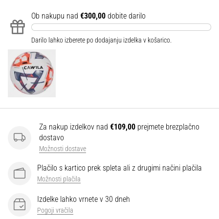
Ob nakupu nad
€300,00
dobite darilo
Prikaži
vse
Darilo lahko izberete po dodajanju izdelka v košarico.
članke
Za nakup izdelkov nad
€109,00
prejmete brezplačno
dostavo
Možnosti dostave
Plačilo s kartico prek spleta ali z drugimi načini plačila
Možnosti plačila
Izdelke lahko vrnete v 30 dneh
Pogoji vračila