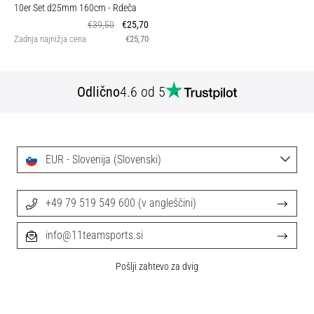
10er Set d25mm 160cm
- Rdeča
€39,50
€25,70
Zadnja najnižja cena
€25,70
Odlično
4.6 od 5
EUR - Slovenija (Slovenski)
+49 79 519 549 600 (v angleščini)
info@11teamsports.si
Pošlji zahtevo za dvig