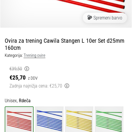
Maestro
nogometni
čevlji
Spremeni barvo
–
kontrola
in
dotik
Ovira za trening Cawila Stangen L 10er Set d25mm
|
160cm
11teamsports
Kategorija:
Trening ovire
€39,50
1. 7. 2025
•
€25,70
z DDV
1 min. branja
Zadnja najnižja cena:
€25,70
Play
for
Unisex,
Rdeča
More
Victories
Pripravi
se