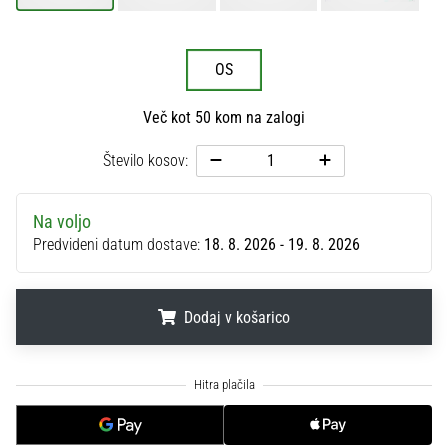
na
ženski
EURO
OS
2025
z
Več kot 50 kom na zalogi
uradnimi
dresi
Število kosov:
in
kopačkami
znamk
Na voljo
Nike,
Predvideni datum dostave:
18. 8. 2026 - 19. 8. 2026
adidas
in
PUMA.
Dodaj v košarico
Bodi
del
vsake
.
.
.
tekme,
gola
in…