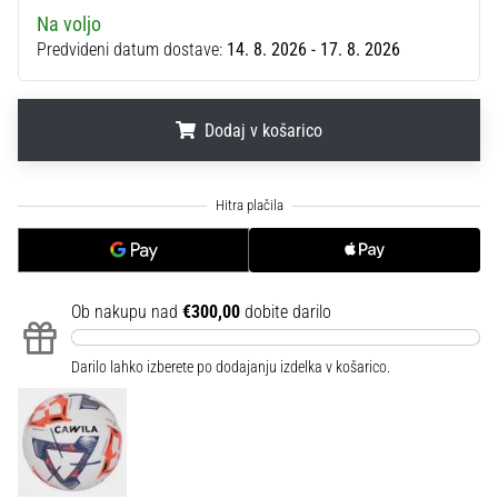
na
Na voljo
ženski
Predvideni datum dostave:
14. 8. 2026 - 17. 8. 2026
EURO
2025
z
Dodaj v košarico
uradnimi
dresi
in
.
.
.
kopačkami
znamk
Nike,
adidas
in
Ob nakupu nad
€300,00
dobite darilo
PUMA.
Bodi
Darilo lahko izberete po dodajanju izdelka v košarico.
del
vsake
tekme,
gola
in…