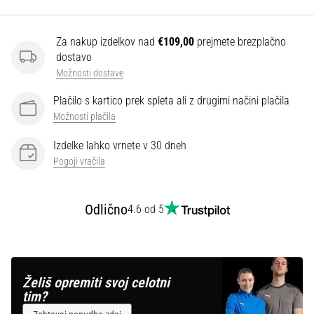
Prikaži
Za nakup izdelkov nad
€109,00
prejmete brezplačno
vse
dostavo
članke
Možnosti dostave
Plačilo s kartico prek spleta ali z drugimi načini plačila
Možnosti plačila
Izdelke lahko vrnete v 30 dneh
Pogoji vračila
Odlično
4.6 od 5
Želiš opremiti svoj celotni
tim?