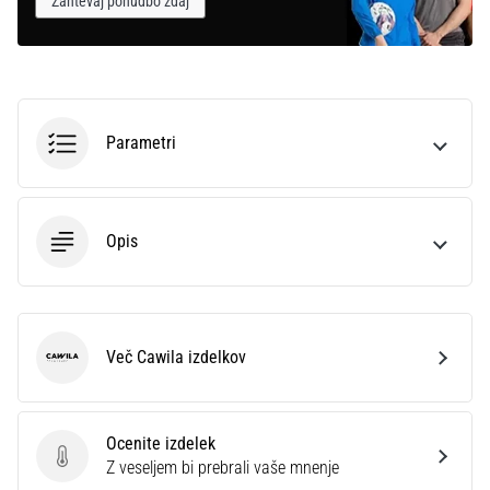
Zahtevaj ponudbo zdaj
Parametri
Opis
Več Cawila izdelkov
Cawila
Ocenite izdelek
Ocenite izdelek
Z veseljem bi prebrali vaše mnenje