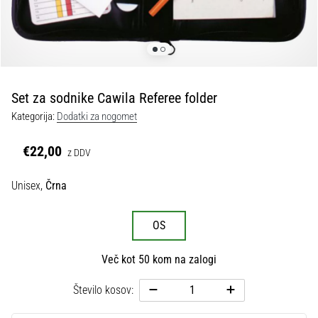
Maestro
nogometni
čevlji
–
kontrola
in
dotik
Set za sodnike Cawila Referee folder
|
Kategorija:
Dodatki za nogomet
11teamsports
€22,00
z DDV
1. 7. 2025
•
Unisex,
Črna
1 min. branja
Play
OS
for
More
Več kot 50 kom na zalogi
Victories
Število kosov:
Pripravi
se