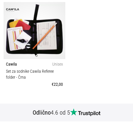
Cawila
Unisex
Set za sodnike Cawila Referee
folder
- Črna
€22,00
Odlično
4.6 od 5