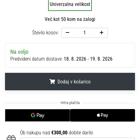
na
Univerzalna velikost
ženski
EURO
Več kot 50 kom na zalogi
2025
z
Število kosov:
uradnimi
dresi
in
Na voljo
kopačkami
Predvideni datum dostave:
18. 8. 2026 - 19. 8. 2026
znamk
Nike,
adidas
Dodaj v košarico
in
PUMA.
.
.
.
Bodi
del
vsake
tekme,
gola
Ob nakupu nad
€300,00
dobite darilo
in…