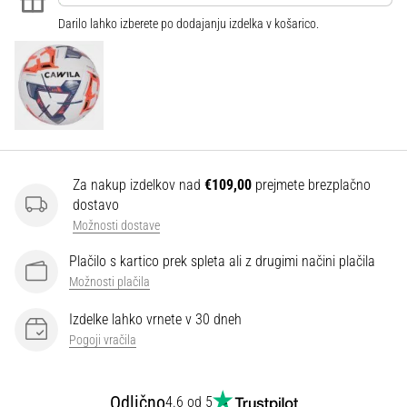
Darilo lahko izberete po dodajanju izdelka v košarico.
Prikaži
vse
članke
Za nakup izdelkov nad
€109,00
prejmete brezplačno
dostavo
Možnosti dostave
Plačilo s kartico prek spleta ali z drugimi načini plačila
Možnosti plačila
Izdelke lahko vrnete v 30 dneh
Pogoji vračila
Odlično
4.6 od 5