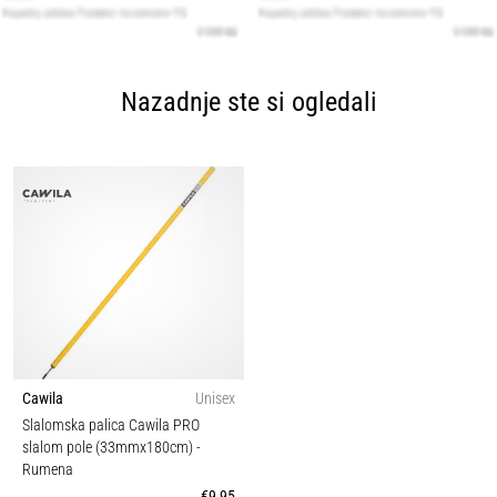
Nazadnje ste si ogledali
Cawila
Unisex
Slalomska palica Cawila PRO
slalom pole (33mmx180cm)
-
Rumena
€9,95