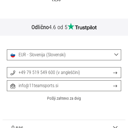
Odlično
4.6 od 5
EUR - Slovenija (Slovenski)
+49 79 519 549 600 (v angleščini)
info@11teamsports.si
Pošlji zahtevo za dvig
O nas