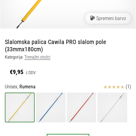
Maestro
nogometni
čevlji
Spremeni barvo
–
kontrola
in
dotik
Slalomska palica Cawila PRO slalom pole
|
(33mmx180cm)
11teamsports
Kategorija:
Trenažni stožci
€9,95
1. 7. 2025
z DDV
•
1 min. branja
Ocena izdelka
Unisex,
Rumena
(1)
Play
for
More
Victories
Pripravi
se