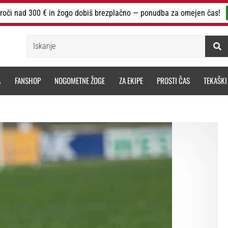
roči nad 300 € in žogo dobiš brezplačno — ponudba za omejen čas!
Iskanje
A
FANSHOP
NOGOMETNE ŽOGE
ZA EKIPE
PROSTI ČAS
TEKAŠKI