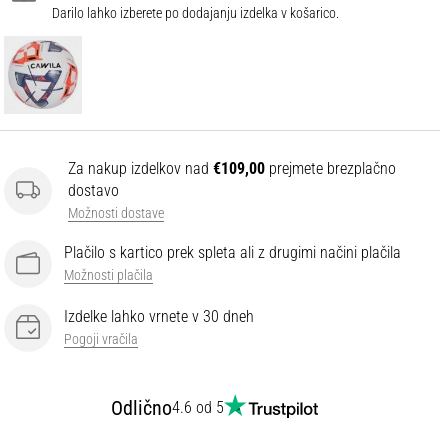
Darilo lahko izberete po dodajanju izdelka v košarico.
Za nakup izdelkov nad
€109,00
prejmete brezplačno
dostavo
Možnosti dostave
Plačilo s kartico prek spleta ali z drugimi načini plačila
Možnosti plačila
Izdelke lahko vrnete v 30 dneh
Pogoji vračila
Odlično
4.6 od 5