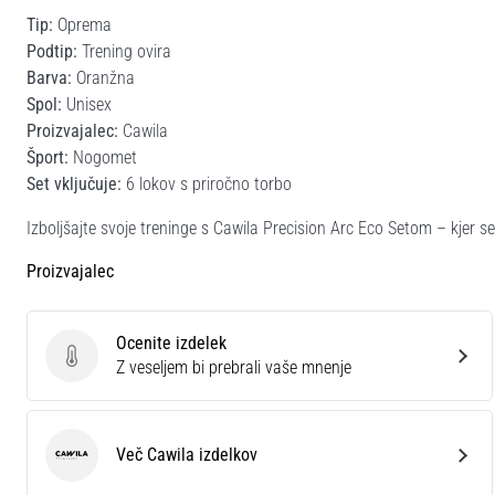
Tip:
Oprema
Podtip:
Trening ovira
Barva:
Oranžna
Spol:
Unisex
Proizvajalec:
Cawila
Šport:
Nogomet
Set vključuje:
6 lokov s priročno torbo
Izboljšajte svoje treninge s Cawila Precision Arc Eco Setom – kjer 
Proizvajalec
Ocenite izdelek
Ocenite izdelek
Z veseljem bi prebrali vaše mnenje
Več Cawila izdelkov
Cawila