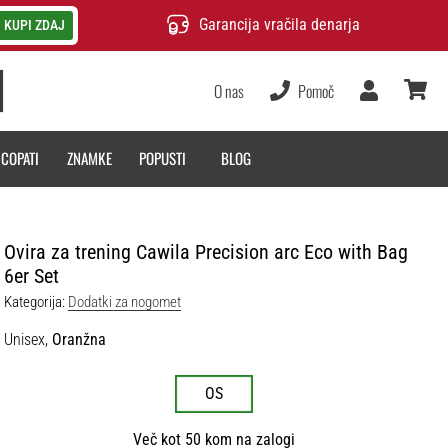
Garancija vračila denarja
KUPI ZDAJ
O nas
Pomoč
Uporabnik
košarica
 COPATI
ZNAMKE
POPUSTI
BLOG
Ovira za trening Cawila Precision arc Eco with Bag
6er Set
Kategorija:
Dodatki za nogomet
Unisex,
Oranžna
OS
Več kot 50 kom na zalogi