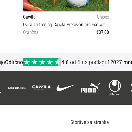
Cawila
Unisex
Ovira za trening Cawila Precision arc Eco with Bag 6er Set
Oranžna
€37,00
OS
ijo
Odlično
4.6
od 5 na podlagi
12027 mne
Storitve za stranke