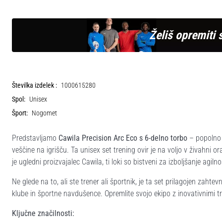
Želiš opremiti 
Številka izdelek :
1000615280
Spol:
Unisex
Šport:
Nogomet
Predstavljamo
Cawila Precision Arc Eco s 6-delno torbo
– popolno o
veščine na igrišču. Ta unisex set trening ovir je na voljo v živahni 
je ugledni proizvajalec Cawila, ti loki so bistveni za izboljšanje agiln
Ne glede na to, ali ste trener ali športnik, je ta set prilagojen zah
klube in športne navdušence. Opremlite svojo ekipo z inovativnimi tre
Ključne značilnosti: