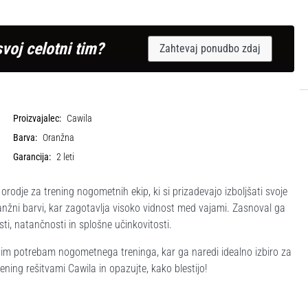
svoj celotni tim?
Zahtevaj ponudbo zdaj
Proizvajalec:
Cawila
Barva:
Oranžna
Garancija:
2 leti
rodje za trening nogometnih ekip, ki si prizadevajo izboljšati svoje
oranžni barvi, kar zagotavlja visoko vidnost med vajami. Zasnoval ga
osti, natančnosti in splošne učinkovitosti.
tevnim potrebam nogometnega treninga, kar ga naredi idealno izbiro za
ning rešitvami Cawila in opazujte, kako blestijo!