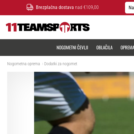
Brezplačna dostava
nad €109,00
Na
11teamsports.si
NOGOMETNI ČEVLJI
OBLAČILA
OPREM
Nogometna oprema
Dodatki za nogomet