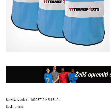
Želiš opremiti 
Številka izdelek :
10008710-HELLBLAU
Spol:
Unisex