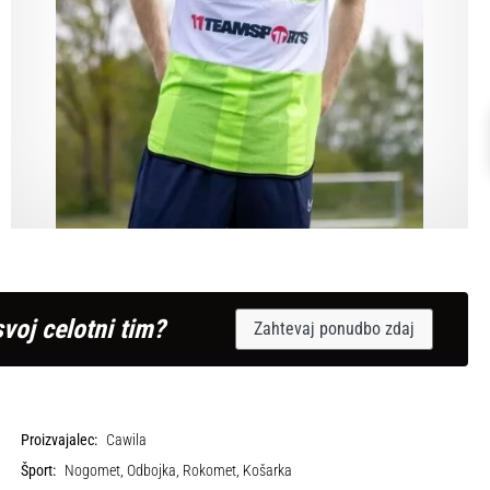
svoj celotni tim?
Zahtevaj ponudbo zdaj
Proizvajalec:
Cawila
Šport:
Nogomet, Odbojka, Rokomet, Košarka