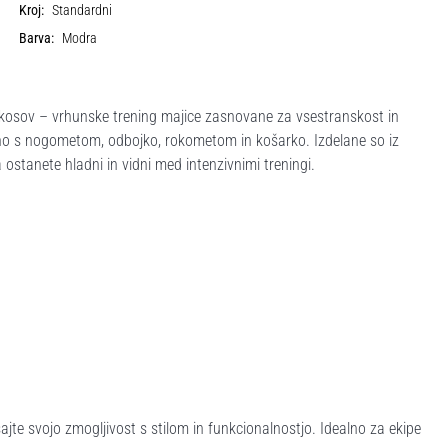
Kroj:
Standardni
Barva:
Modra
3 kosov – vrhunske trening majice zasnovane za vsestranskost in
učno s nogometom, odbojko, rokometom in košarko. Izdelane so iz
 ostanete hladni in vidni med intenzivnimi treningi.
ajte svojo zmogljivost s stilom in funkcionalnostjo. Idealno za ekipe