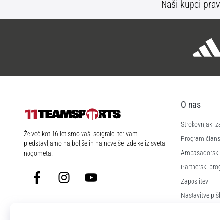
Naši kupci prav
O nas
Strokovnjaki z
11teamsports.si
Že več kot 16 let smo vaši soigralci ter vam
Program člans
predstavljamo najboljše in najnovejše izdelke iz sveta
Ambasadorski
nogometa.
Partnerski pr
Facebook
Instagram
YouTube
Zaposlitev
Nastavitve piš
Splošni pogoji