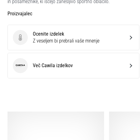
in posameznike, ki iščejo zanesljivo športno oblačilo.
Proizvajalec
Ocenite izdelek
Ocenite izdelek
Z veseljem bi prebrali vaše mnenje
Več Cawila izdelkov
Cawila