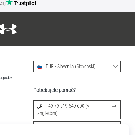
nj
EUR - Slovenija (Slovenski)
 pogodbe
Potrebujete pomoč?
+49 79 519 549 600 (v
angleščini)
info@11teamsports.si