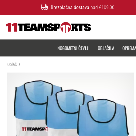
Brezplačna dostava
nad €109,00
11teamsports.si
NOGOMETNI ČEVLJI
OBLAČILA
OPREM
Oblačila