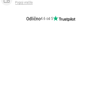
Pogoji vračila
Odlično
4.6 od 5