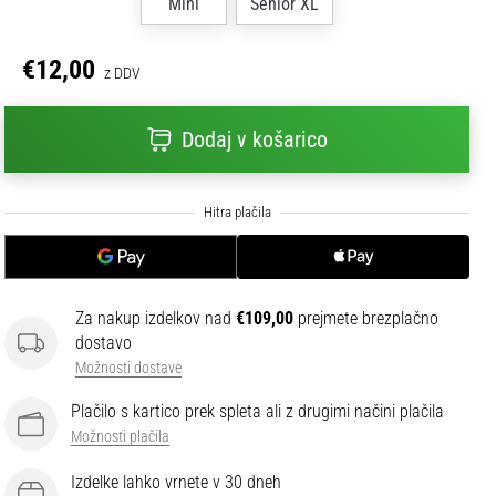
Mini
Senior XL
€12,00
z DDV
Dodaj v košarico
Za nakup izdelkov nad
€109,00
prejmete brezplačno
dostavo
Možnosti dostave
Plačilo s kartico prek spleta ali z drugimi načini plačila
Možnosti plačila
Izdelke lahko vrnete v 30 dneh