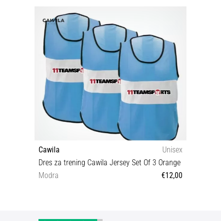
Cawila
Unisex
Dres za trening Cawila Jersey Set Of 3 Orange
Modra
€12,00
Mini Senior XL