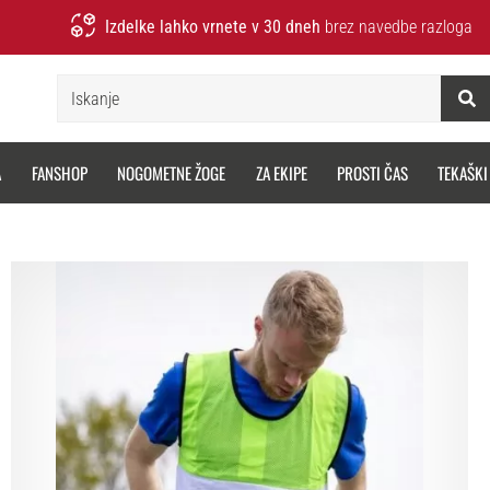
Izdelke lahko vrnete v 30 dneh
brez navedbe razloga
Iskanje
A
FANSHOP
NOGOMETNE ŽOGE
ZA EKIPE
PROSTI ČAS
TEKAŠKI