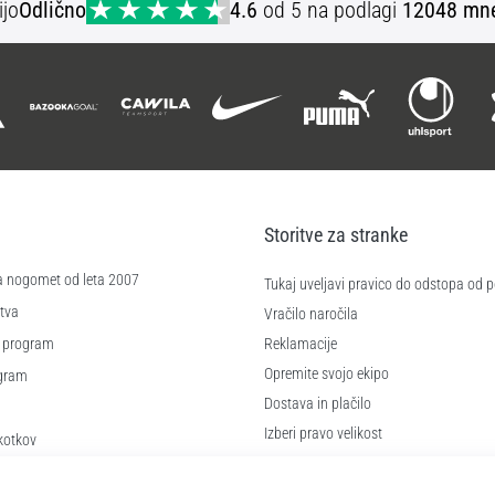
ijo
Odlično
4.6
od 5 na podlagi
12048 mne
Storitve za stranke
a nogomet od leta 2007
Tukaj uveljavi pravico do odstopa od
tva
Vračilo naročila
 program
Reklamacije
Opremite svojo ekipo
ogram
Dostava in plačilo
Izberi pravo velikost
kotkov
Kontakt
 poslovanja
Pogosto zastavljena vprašanja