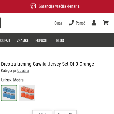
Garancija vračila denarja
O nas
Pomoč
Uporabnik
košarica
 COPATI
ZNAMKE
POPUSTI
BLOG
Dres za trening Cawila Jersey Set Of 3 Orange
Kategorija:
Oblačila
Unisex,
Modra