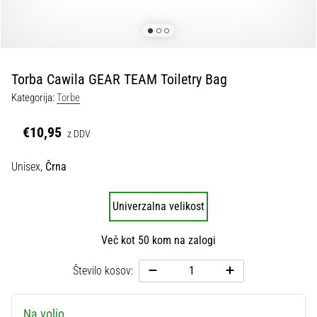
Maestro
nogometni
čevlji
–
kontrola
Torba Cawila GEAR TEAM Toiletry Bag
in
dotik
Kategorija:
Torbe
|
11teamsports
€10,95
z DDV
Unisex,
Črna
1. 7. 2025
•
1 min. branja
Univerzalna velikost
Play
for
Več kot 50 kom na zalogi
More
Victories
Število kosov:
Pripravi
se
Na voljo