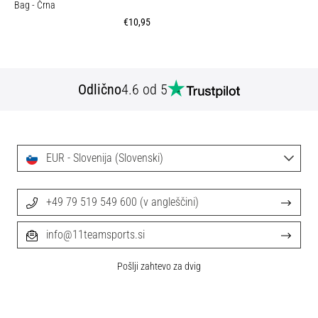
Bag
- Črna
€10,95
Odlično
4.6 od 5
EUR - Slovenija (Slovenski)
+49 79 519 549 600 (v angleščini)
info@11teamsports.si
Pošlji zahtevo za dvig