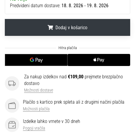
na
Predvideni datum dostave:
18. 8. 2026 - 19. 8. 2026
ženski
EURO
2025
Dodaj v košarico
z
uradnimi
dresi
.
.
.
in
kopačkami
znamk
Nike,
adidas
Za nakup izdelkov nad
€109,00
prejmete brezplačno
in
dostavo
PUMA.
Možnosti dostave
Bodi
Plačilo s kartico prek spleta ali z drugimi načini plačila
del
vsake
Možnosti plačila
tekme,
Izdelke lahko vrnete v 30 dneh
gola
Pogoji vračila
in…