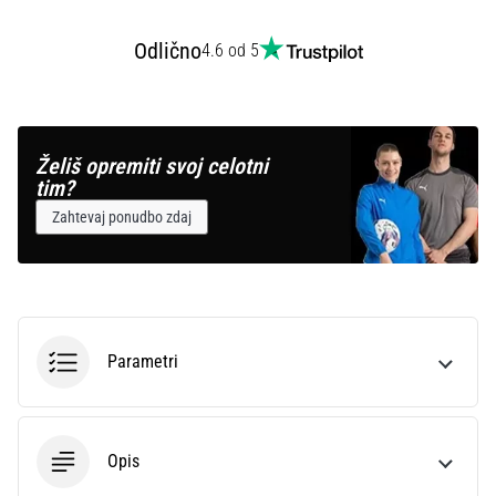
Odlično
4.6 od 5
Prikaži
vse
članke
Želiš opremiti svoj celotni
tim?
Zahtevaj ponudbo zdaj
Parametri
Opis