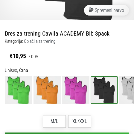
Maestro
nogometni
Spremeni barvo
čevlji
–
kontrola
Dres za trening Cawila ACADEMY Bib 3pack
in
dotik
Kategorija:
Oblačila za trening
|
11teamsports
€10,95
z DDV
Unisex,
Črna
1. 7. 2025
•
1 min. branja
Play
for
More
Victories
M/L
XL/XXL
Pripravi
se