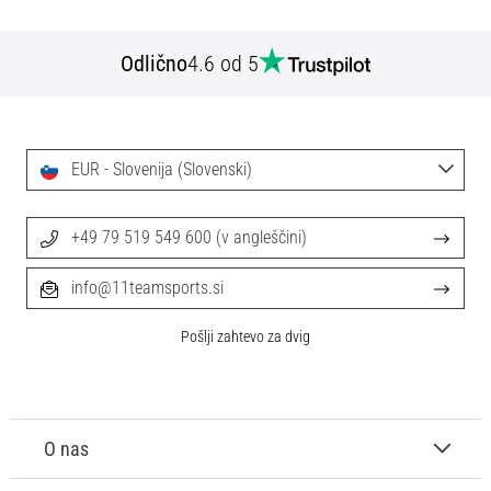
Odlično
4.6 od 5
EUR - Slovenija (Slovenski)
+49 79 519 549 600 (v angleščini)
info@11teamsports.si
Pošlji zahtevo za dvig
O nas