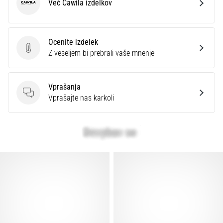
Več Cawila izdelkov
Cawila
Ocenite izdelek
Ocenite izdelek
Z veseljem bi prebrali vaše mnenje
Vprašanja
Vprašanja
Vprašajte nas karkoli