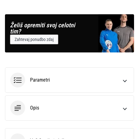
Prikaži
vse
Želiš opremiti svoj celotni
članke
tim?
Zahtevaj ponudbo zdaj
Parametri
Opis