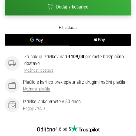
na
Dodaj v košarico
ženski
EURO
2025
z
uradnimi
dresi
in
Za nakup izdelkov nad
€109,00
prejmete brezplačno
kopačkami
dostavo
znamk
Nike,
Možnosti dostave
adidas
Plačilo s kartico prek spleta ali z drugimi načini plačila
in
Možnosti plačila
PUMA.
Bodi
Izdelke lahko vrnete v 30 dneh
del
Pogoji vračila
vsake
tekme,
gola
Odlično
4.6 od 5
in…