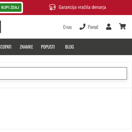
Garancija vračila denarja
KUPI ZDAJ
O nas
Pomoč
Uporabnik
košarica
 COPATI
ZNAMKE
POPUSTI
BLOG