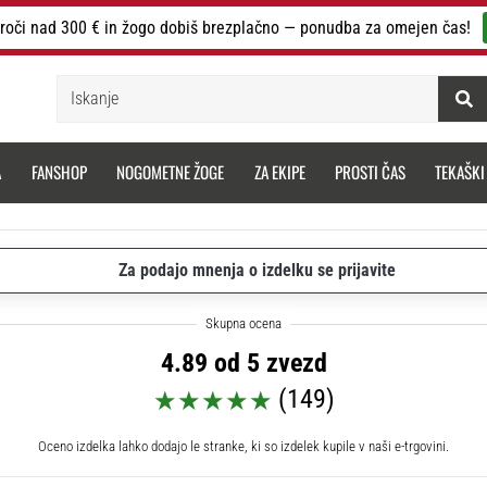
roči nad 300 € in žogo dobiš brezplačno — ponudba za omejen čas!
Iskanje
A
FANSHOP
NOGOMETNE ŽOGE
ZA EKIPE
PROSTI ČAS
TEKAŠKI
Za podajo mnenja o izdelku se prijavite
4.89 od 5 zvezd
(149)
Oceno izdelka lahko dodajo le stranke, ki so izdelek kupile v naši e-trgovini.