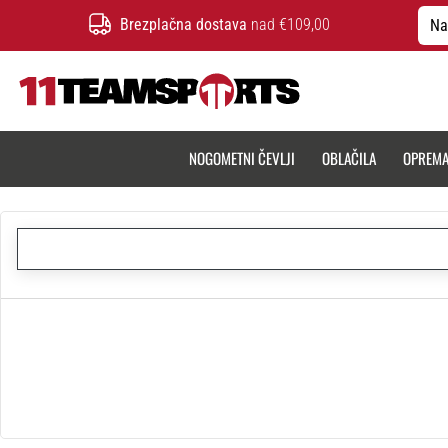
Brezplačna dostava
nad €109,00
Na
11teamsports.si
NOGOMETNI ČEVLJI
OBLAČILA
OPREM