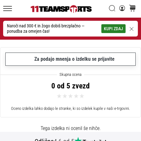
Iskanje
košaric
20. 1. 2026
11teamsports.si
•
4 min. branja
Naroči nad 300 € in žogo dobiš brezplačno —
Iskanje
KUPI ZDAJ
ponudba za omejen čas!
Nogometni
Čevlji
Nike
Tiempo
Za podajo mnenja o izdelku se prijavite
Maestro
–
Ustvarjeni
0 od 5 zvezd
za
dotik.
Narejeni
Oceno izdelka lahko dodajo le stranke, ki so izdelek kupile v naši e-trgovini.
za
napad
Nike
Tega izdelka ni ocenil še nihče.
Tiempo