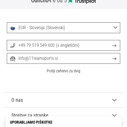
Odlično
4.6 od 5
Maestro
nogometni
čevlji
–
kontrola
EUR - Slovenija (Slovenski)
in
dotik
|
+49 79 519 549 600 (v angleščini)
11teamsports
info@11teamsports.si
1. 7. 2025
Pošlji zahtevo za dvig
•
1 min. branja
Play
for
O nas
More
Victories
Storitve za stranke
Pripravi
se