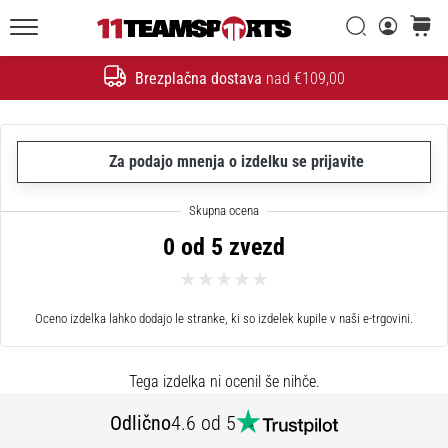
Iskanje
košaric
20. 1. 2026
11teamsports.si
•
Brezplačna dostava
nad €109,00
4 min. branja
Iskanje
Nogometni
Čevlji
Nike
Za podajo mnenja o izdelku se prijavite
Tiempo
Maestro
–
0 od 5 zvezd
Ustvarjeni
za
dotik.
Oceno izdelka lahko dodajo le stranke, ki so izdelek kupile v naši e-trgovini.
Narejeni
za
napad
Tega izdelka ni ocenil še nihče.
Nike
Odlično
4.6 od 5
Tiempo