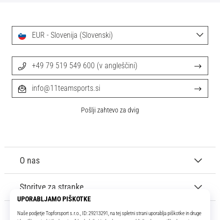
Maestro
nogometni
čevlji
–
EUR - Slovenija (Slovenski)
kontrola
in
+49 79 519 549 600 (v angleščini)
dotik
|
11teamsports
info@11teamsports.si
Pošlji zahtevo za dvig
1. 7. 2025
•
1 min. branja
Play
O nas
for
More
Storitve za stranke
Victories
Pripravi
se