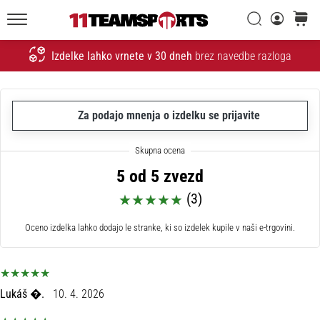
Iskanje
košaric
20. 1. 2026
11teamsports.si
•
Izdelke lahko vrnete v 30 dneh
brez navedbe razloga
4 min. branja
Iskanje
Nogometni
Čevlji
Nike
Za podajo mnenja o izdelku se prijavite
Tiempo
Maestro
–
5 od 5 zvezd
Ustvarjeni
(3)
za
dotik.
Oceno izdelka lahko dodajo le stranke, ki so izdelek kupile v naši e-trgovini.
Narejeni
za
napad
Nike
Lukáš �.
10. 4. 2026
Tiempo