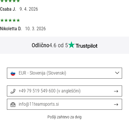
Maestro
nogometni
Csaba J.
9. 4. 2026
čevlji
–
kontrola
Nikoletta D.
10. 3. 2026
in
dotik
Odlično
4.6 od 5
|
11teamsports
1. 7. 2025
EUR - Slovenija (Slovenski)
•
1 min. branja
Play
+49 79 519 549 600 (v angleščini)
for
More
info@11teamsports.si
Victories
Pošlji zahtevo za dvig
Pripravi
se