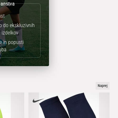
st
 do ekskluzivnih
 izdelkov
 in popusti
uba
Naprej