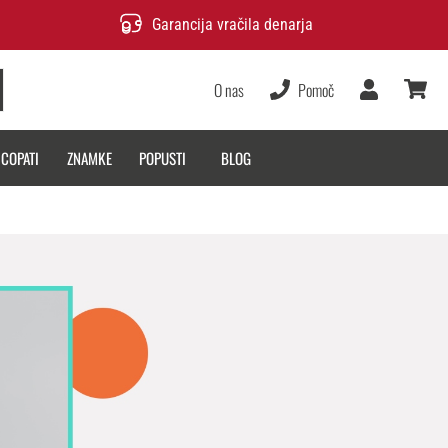
Garancija vračila denarja
O nas
Pomoč
Uporabnik
košarica
 COPATI
ZNAMKE
POPUSTI
BLOG