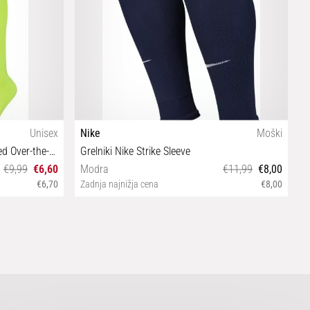
Unisex
Nike
Moški
N
Nogavice Nike Classic 2 Cushioned Over-the-Calf
Grelniki Nike Strike Sleeve
D
€9,99
€6,60
Modra
€11,99
€8,00
€6,70
Zadnja najnižja cena
€8,00
Z
L/XL