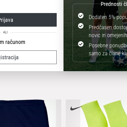
Dodaten 5% popu
rijava
Predčasen dostop
novic in omejenih
im računom
Posebne ponudbe
samo za člane kl
istracija