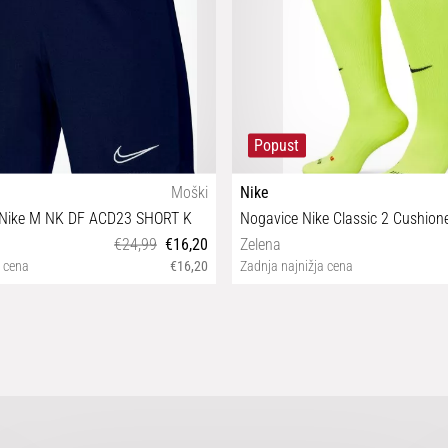
Popust
Moški
Nike
e Nike M NK DF ACD23 SHORT K
€24,99
€16,20
Zelena
a cena
€16,20
Zadnja najnižja cena
XXL
XS S M L XL