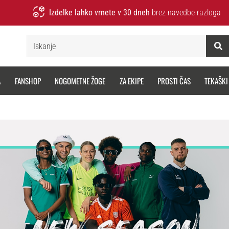
Izdelke lahko vrnete v 30 dneh
brez navedbe razloga
Iskanje
A
FANSHOP
NOGOMETNE ŽOGE
ZA EKIPE
PROSTI ČAS
TEKAŠKI