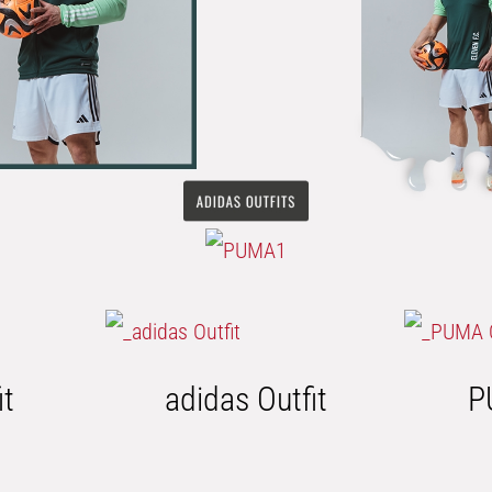
it
adidas Outfit
P