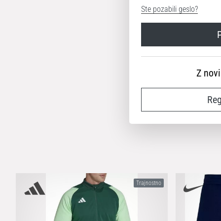
Ste pozabili geslo?
P
Z nov
Reg
Trajnostno