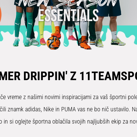
MER DRIPPIN' Z 11TEAMSP
če vreme z našimi novimi inspiracijami za vaš športni pole
čili znamk adidas, Nike in PUMA vas ne bo nič ustavilo. Na
o in si oglejte športna oblačila svojih najljubših ekip za n