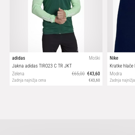
adidas
Moški
Nike
Jakna adidas TIRO23 C TR JKT
Kratke hlač
Zelena
€65,00
€43,60
Modra
Zadnja najnižja cena
€43,60
Zadnja najnižj
XS