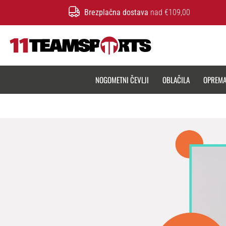
Brezplačna dostava
nad €109,00
11teamsports.si
NOGOMETNI ČEVLJI
OBLAČILA
OPREM