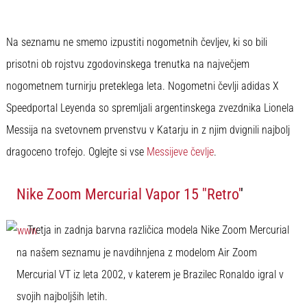
Na seznamu ne smemo izpustiti nogometnih čevljev, ki so bili
prisotni ob rojstvu zgodovinskega trenutka na največjem
nogometnem turnirju preteklega leta. Nogometni čevlji adidas X
Speedportal Leyenda so spremljali argentinskega zvezdnika Lionela
Messija na svetovnem prvenstvu v Katarju in z njim dvignili najbolj
dragoceno trofejo. Oglejte si vse
Messijeve čevlje
.
Nike Zoom Mercurial Vapor 15 ''Retro'
'
Tretja in zadnja barvna različica modela Nike Zoom Mercurial
na našem seznamu je navdihnjena z modelom Air Zoom
Mercurial VT iz leta 2002, v katerem je Brazilec Ronaldo igral v
svojih najboljših letih.