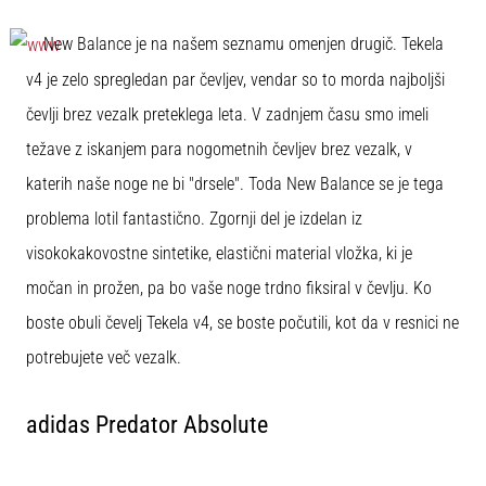
New Balance je na našem seznamu omenjen drugič. Tekela
v4 je zelo spregledan par čevljev, vendar so to morda najboljši
čevlji brez vezalk preteklega leta. V zadnjem času smo imeli
težave z iskanjem para nogometnih čevljev brez vezalk, v
katerih naše noge ne bi "drsele". Toda New Balance se je tega
problema lotil fantastično. Zgornji del je izdelan iz
visokokakovostne sintetike, elastični material vložka, ki je
močan in prožen, pa bo vaše noge trdno fiksiral v čevlju. Ko
boste obuli čevelj Tekela v4, se boste počutili, kot da v resnici ne
potrebujete več vezalk.
adidas Predator Absolute