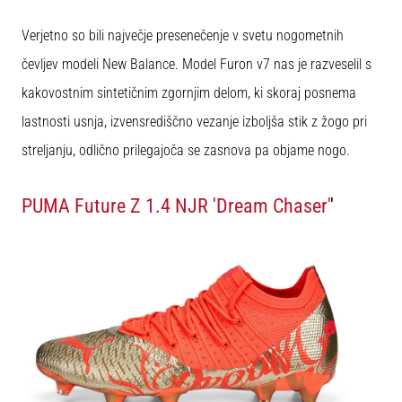
Verjetno so bili največje presenečenje v svetu nogometnih
Prikaži
čevljev modeli New Balance. Model Furon v7 nas je razveselil s
vse
članke
kakovostnim sintetičnim zgornjim delom, ki skoraj posnema
lastnosti usnja, izvensrediščno vezanje izboljša stik z žogo pri
streljanju, odlično prilegajoča se zasnova pa objame nogo.
PUMA Future Z 1.4 NJR 'Dream Chaser'
'