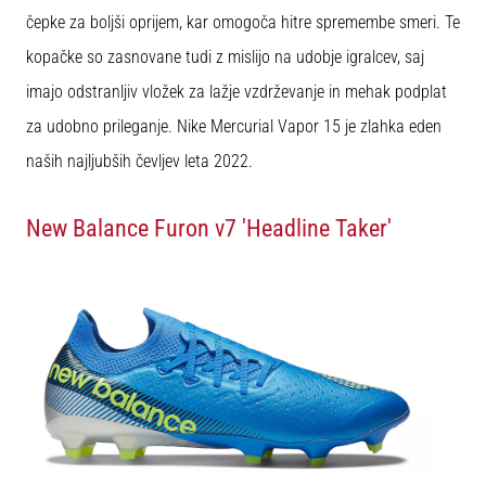
na
čepke za boljši oprijem, kar omogoča hitre spremembe smeri. Te
ženski
kopačke so zasnovane tudi z mislijo na udobje igralcev, saj
EURO
2025
imajo odstranljiv vložek za lažje vzdrževanje in mehak podplat
z
za udobno prileganje. Nike Mercurial Vapor 15 je zlahka eden
uradnimi
dresi
naših najljubših čevljev leta 2022.
in
kopačkami
New Balance Furon v7 'Headline Taker'
znamk
Nike,
adidas
in
PUMA.
Bodi
del
vsake
tekme,
gola
in…