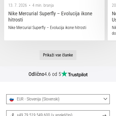
13. 7. 2026
•
4 min. branja
20
Nike Mercurial Superfly – Evolucija ikone
N
hitrosti
U
Nike Mercurial Superfly – Evolucija ikone hitrosti
Ni
do
Prikaži vse članke
Odlično
4.6 od 5
EUR - Slovenija (Slovenski)
+49 79 519 549 600 (v angleščini)