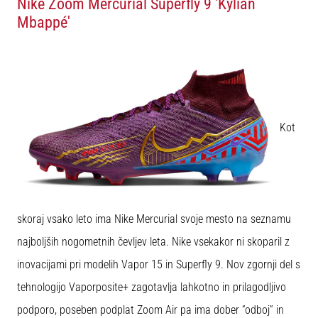
Nike Zoom Mercurial Superfly 9 'Kylian
Maestro
nogometni
Mbappé'
čevlji
–
kontrola
in
dotik
|
11teamsports
Kot
1. 7. 2025
•
1 min. branja
skoraj vsako leto ima Nike Mercurial svoje mesto na seznamu
Play
for
najboljših nogometnih čevljev leta. Nike vsekakor ni skoparil z
More
inovacijami pri modelih Vapor 15 in Superfly 9. Nov zgornji del s
Victories
tehnologijo Vaporposite+ zagotavlja lahkotno in prilagodljivo
Pripravi
se
podporo, poseben podplat Zoom Air pa ima dober “odboj” in