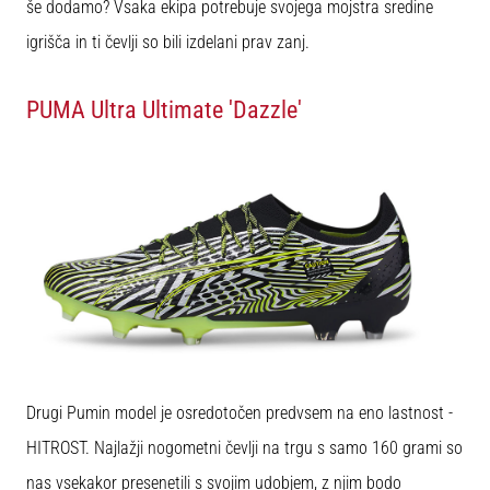
še dodamo? Vsaka ekipa potrebuje svojega mojstra sredine
igrišča in ti čevlji so bili izdelani prav zanj.
PUMA Ultra Ultimate 'Dazzle'
Drugi Pumin model je osredotočen predvsem na eno lastnost -
HITROST. Najlažji nogometni čevlji na trgu s samo 160 grami so
nas vsekakor presenetili s svojim udobjem, z njim bodo