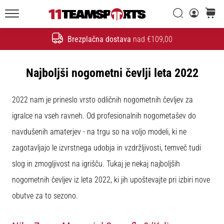
Iskanje
košaric
20. 1. 2026
11teamsports.si
•
Brezplačna dostava
nad €109,00
4 min. branja
Iskanje
Nogometni
Čevlji
Najboljši nogometni čevlji leta 2022
Nike
Tiempo
2022 nam je prineslo vrsto odličnih nogometnih čevljev za
Maestro
–
igralce na vseh ravneh. Od profesionalnih nogometašev do
Ustvarjeni
navdušenih amaterjev - na trgu so na voljo modeli, ki ne
za
zagotavljajo le izvrstnega udobja in vzdržljivosti, temveč tudi
dotik.
Narejeni
slog in zmogljivost na igrišču. Tukaj je nekaj najboljših
za
nogometnih čevljev iz leta 2022, ki jih upoštevajte pri izbiri nove
napad
obutve za to sezono.
Nike
Tiempo