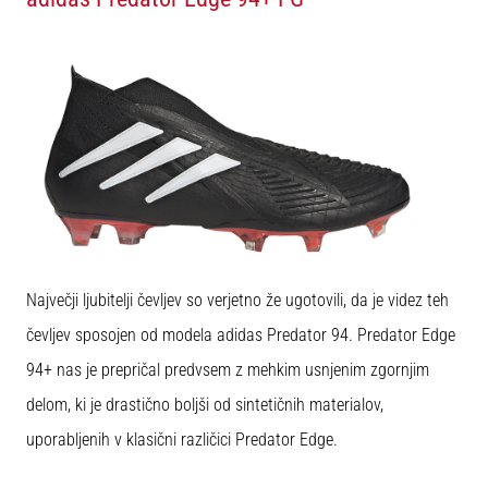
Največji ljubitelji čevljev so verjetno že ugotovili, da je videz teh
čevljev sposojen od modela adidas Predator 94. Predator Edge
94+ nas je prepričal predvsem z mehkim usnjenim zgornjim
delom, ki je drastično boljši od sintetičnih materialov,
uporabljenih v klasični različici Predator Edge.