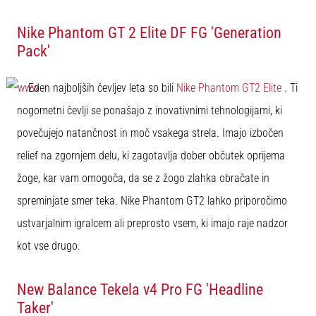
Nike Phantom GT 2 Elite DF FG 'Generation
Pack'
Eden najboljših čevljev leta so bili
Nike Phantom GT2 Elite
. Ti
nogometni čevlji se ponašajo z inovativnimi tehnologijami, ki
povečujejo natančnost in moč vsakega strela. Imajo izbočen
relief na zgornjem delu, ki zagotavlja dober občutek oprijema
žoge, kar vam omogoča, da se z žogo zlahka obračate in
spreminjate smer teka. Nike Phantom GT2 lahko priporočimo
ustvarjalnim igralcem ali preprosto vsem, ki imajo raje nadzor
kot vse drugo.
New Balance Tekela v4 Pro FG 'Headline
Taker'