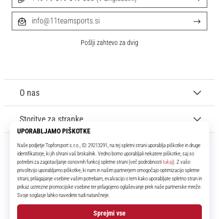
info@11teamsports.si
Pošlji zahtevo za dvig
O nas
Storitve za stranke
11teamsports.si
Že več kot 16 let smo vaši soigralci ter vam predstavljamo najboljše in
najnovejše izdelke iz sveta nogometa.
Facebook
Instagram
YouTube