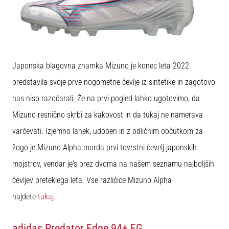
Japonska blagovna znamka Mizuno je konec leta 2022
predstavila svoje prve nogometne čevlje iz sintetike in zagotovo
nas niso razočarali. Že na prvi pogled lahko ugotovimo, da
Mizuno resnično skrbi za kakovost in da tukaj ne namerava
varčevati. Izjemno lahek, udoben in z odličnim občutkom za
žogo je Mizuno Alpha morda prvi tovrstni čevelj japonskih
mojstrov, vendar je's brez dvoma na našem seznamu najboljših
čevljev preteklega leta. Vse različice Mizuno Alpha
najdete
tukaj
.
adidas Predator Edge 94+ FG