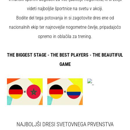
Maestro
nogometni
videti najboljše športnice na svetu v akciji.
čevlji
Bodite del tega potovanja in si zagotovite dres ene od
–
kontrola
nacionalnih ekip ter najnovejše nogometne čevlje, pripadajočo
in
opremo in oblačila za trening.
dotik
|
11teamsports
THE BIGGEST STAGE - THE BEST PLAYERS - THE BEAUTIFUL
GAME
1. 7. 2025
•
1 min. branja
Play
for
More
Victories
Pripravi
NAJBOLJŠI DRESI SVETOVNEGA PRVENSTVA
se