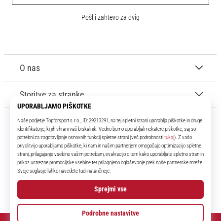
Pošlji zahtevo za dvig
O nas
Storitve za stranke
11teamsports.si
Že več kot 16 let smo vaši soigralci ter vam predstavljamo najboljše in
najnovejše izdelke iz sveta nogometa.
Facebook
Instagram
YouTube