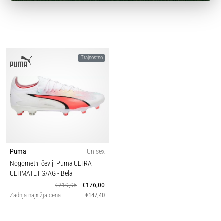
Trajnostno
Puma
Unisex
Nogometni čevlji Puma ULTRA
ULTIMATE FG/AG
- Bela
€219,95
€176,00
Zadnja najnižja cena
€147,40