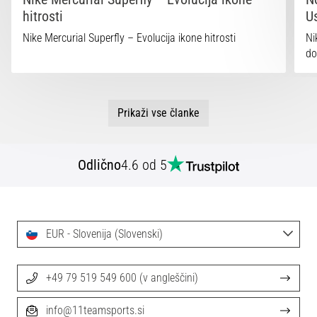
hitrosti
U
Nike Mercurial Superfly – Evolucija ikone hitrosti
Ni
do
Prikaži vse članke
Odlično
4.6 od 5
EUR - Slovenija (Slovenski)
+49 79 519 549 600 (v angleščini)
info@11teamsports.si