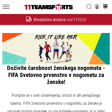
Iskanje
košaric
20. 1. 2026
11teamsports.si
•
Brezplačna dostava
nad €109,00
4 min. branja
Iskanje
Nogometni
Čevlji
Nike
Tiempo
Maestro
–
Ustvarjeni
Doživite čarobnost ženskega nogometa -
za
FIFA Svetovno prvenstvo v nogometu za
dotik.
ženske!
Narejeni
za
napad
Potopite se v svet vznemirjenja, strasti in dih jemajočega
Nike
talenta. FIFA Svetovno prvenstvo v nogometu za ženske je
Tiempo
vrhunski športni dogodek za vse ljubitelje nogometa, ki si želijo