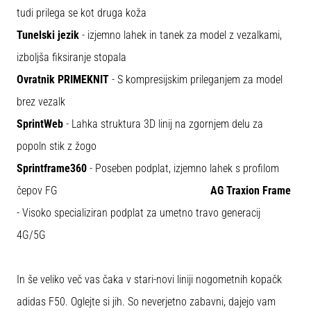
tudi prilega se kot druga koža
Tunelski jezik
- izjemno lahek in tanek za model z vezalkami,
izboljša fiksiranje stopala
Ovratnik PRIMEKNIT
- S kompresijskim prileganjem za model
brez vezalk
SprintWeb
- Lahka struktura 3D linij na zgornjem delu za
popoln stik z žogo
Sprintframe360
- Poseben podplat, izjemno lahek s profilom
čepov FG
AG Traxion Frame
- Visoko specializiran podplat za umetno travo generacij
4G/5G
In še veliko več vas čaka v stari-novi liniji nogometnih kopačk
adidas F50. Oglejte si jih. So neverjetno zabavni, dajejo vam