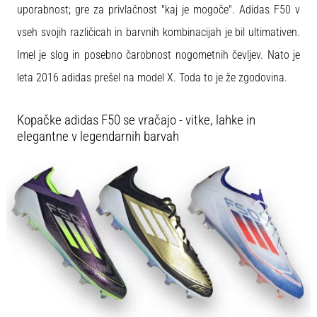
uporabnost; gre za privlačnost "kaj je mogoče". Adidas F50 v
vseh svojih različicah in barvnih kombinacijah je bil ultimativen.
Prikaži
vse
Imel je slog in posebno čarobnost nogometnih čevljev. Nato je
članke
leta 2016 adidas prešel na model X. Toda to je že zgodovina.
Kopačke adidas F50 se vračajo - vitke, lahke in
elegantne v legendarnih barvah