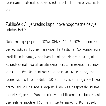
recikliranih materialov, odvisno od modela. In ta se povečuje. To
je kul.
Zaključek: Ali je vredno kupiti nove nogometne čevlje
adidas F50?
Naše mnenje je jasno: NOVA GENERACIJA 2024 nogometnih
čevljev adidas F50 je naravnost fantastična. So kombinacija
tradicije in inovacij, zmogljivosti in sloga. Ne glede na to, ali gre
za profesionalnega ali amaterskega igralca, moškega ali žensko
igralko ... če iščete hitrostno orodje za svoje noge, morate
resno razmisliti o modelu F50 kot možnosti in ga vsekakor
preizkusiti. Ali pa boste dopustili, da vas nasprotnik, ki nosi
model F50, prehiti. Vaša odločitev. Pri 11teamsports boste našli
vse želene modele F50, ki jih želite naročiti. Kot absolutni