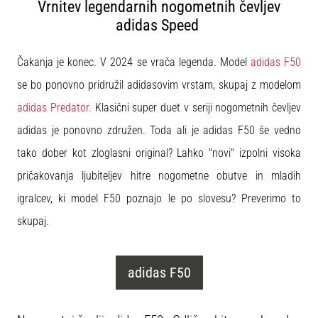
Maestro
Vrnitev legendarnih nogometnih čevljev
nogometni
adidas Speed
čevlji
–
Čakanja je konec. V 2024 se vrača legenda. Model
adidas F50
kontrola
in
se bo ponovno pridružil adidasovim vrstam, skupaj z modelom
dotik
adidas Predator.
Klasični super duet v seriji nogometnih čevljev
|
11teamsports
adidas je ponovno združen. Toda ali je adidas F50 še vedno
tako dober kot zloglasni original? Lahko "novi" izpolni visoka
1. 7. 2025
pričakovanja ljubiteljev hitre nogometne obutve in mladih
•
igralcev, ki model F50 poznajo le po slovesu? Preverimo to
1 min. branja
Play
skupaj.
for
More
Victories
adidas F50
Pripravi
se