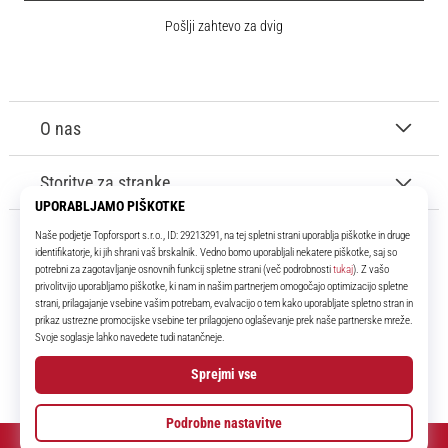
Pošlji zahtevo za dvig
O nas
Storitve za stranke
11teamsports.si
Že več kot 16 let smo vaši soigralci ter vam predstavljamo najboljše in
najnovejše izdelke iz sveta nogometa.
Facebook
Instagram
YouTube