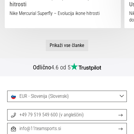
hitrosti
U
Nike Mercurial Superfly – Evolucija ikone hitrosti
Ni
do
Prikaži vse članke
Odlično
4.6 od 5
EUR - Slovenija (Slovenski)
+49 79 519 549 600 (v angleščini)
info@11teamsports.si