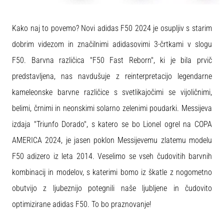
Kako naj to povemo? Novi adidas F50 2024 je osupljiv s starim
dobrim videzom in značilnimi adidasovimi 3-črtkami v slogu
F50. Barvna različica "F50 Fast Reborn", ki je bila prvič
predstavljena, nas navdušuje z reinterpretacijo legendarne
kameleonske barvne različice s svetlikajočimi se vijoličnimi,
belimi, črnimi in neonskimi solarno zelenimi poudarki. Messijeva
izdaja "Triunfo Dorado", s katero se bo Lionel ogrel na COPA
AMERICA 2024, je jasen poklon Messijevemu zlatemu modelu
F50 adizero iz leta 2014. Veselimo se vseh čudovitih barvnih
kombinacij in modelov, s katerimi bomo iz škatle z nogometno
obutvijo z ljubeznijo potegnili naše ljubljene in čudovito
optimizirane adidas F50. To bo praznovanje!