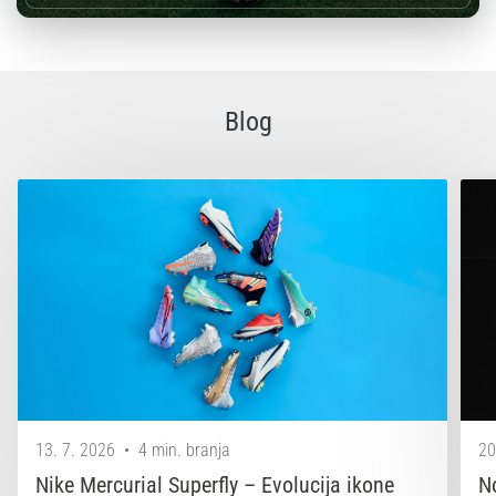
Blog
13. 7. 2026
•
4 min. branja
20
Nike Mercurial Superfly – Evolucija ikone
N