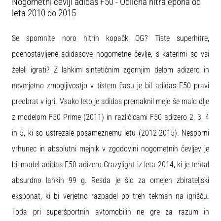
Nogometni čevlji adidas F50 - Odlična hitra epoha od
na
leta 2010 do 2015
ženski
EURO
2025
Se spomnite noro hitrih kopačk OG? Tiste superhitre,
z
poenostavljene adidasove nogometne čevlje, s katerimi so vsi
uradnimi
želeli igrati? Z lahkim sintetičnim zgornjim delom adizero in
dresi
in
neverjetno zmogljivostjo v tistem času je bil adidas F50 pravi
kopačkami
preobrat v igri. Vsako leto je adidas premaknil meje še malo dlje
znamk
Nike,
z modelom F50 Prime (2011) in različicami F50 adizero 2, 3, 4
adidas
in 5, ki so ustrezale posameznemu letu (2012-2015). Nesporni
in
PUMA.
vrhunec in absolutni mejnik v zgodovini nogometnih čevljev je
Bodi
bil model adidas F50 adizero Crazylight iz leta 2014, ki je tehtal
del
vsake
absurdno lahkih 99 g. Resda je šlo za omejen zbirateljski
tekme,
eksponat, ki bi verjetno razpadel po treh tekmah na igrišču.
gola
in…
Toda pri superšportnih avtomobilih ne gre za razum in