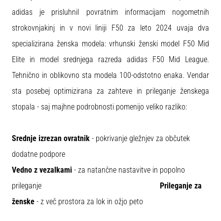
adidas je prisluhnil povratnim informacijam nogometnih
strokovnjakinj in v novi liniji F50 za leto 2024 uvaja dva
specializirana ženska modela: vrhunski ženski model F50 Mid
Elite in model srednjega razreda adidas F50 Mid League.
Tehnično in oblikovno sta modela 100-odstotno enaka. Vendar
sta posebej optimizirana za zahteve in prileganje ženskega
stopala - saj majhne podrobnosti pomenijo veliko razliko:
Srednje izrezan ovratnik
- pokrivanje gležnjev za občutek
dodatne podpore
Vedno z vezalkami
- za natančne nastavitve in popolno
prileganje
Prileganje za
ženske
- z več prostora za lok in ožjo peto