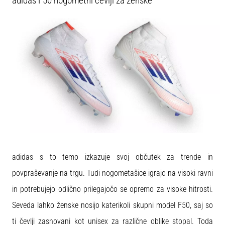
adidas F50 nogometni čevlji za ženske
adidas s to temo izkazuje svoj občutek za trende in
povpraševanje na trgu. Tudi nogometašice igrajo na visoki ravni
in potrebujejo odlično prilegajočo se opremo za visoke hitrosti.
Seveda lahko ženske nosijo katerikoli skupni model F50, saj so
ti čevlji zasnovani kot unisex za različne oblike stopal. Toda