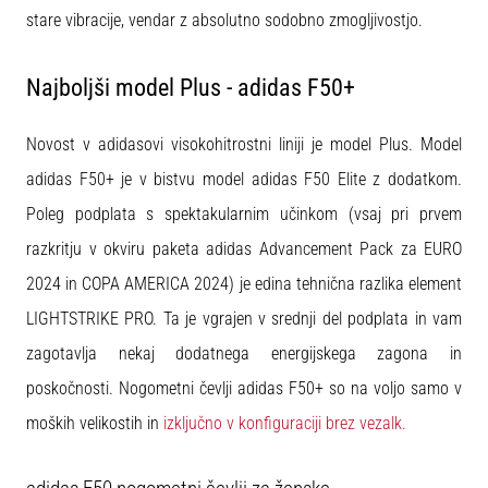
stare vibracije, vendar z absolutno sodobno zmogljivostjo.
Najboljši model Plus - adidas F50+
Novost v adidasovi visokohitrostni liniji je model Plus. Model
adidas F50+ je v bistvu model adidas F50 Elite z dodatkom.
Poleg podplata s spektakularnim učinkom (vsaj pri prvem
razkritju v okviru paketa adidas Advancement Pack za EURO
2024 in COPA AMERICA 2024) je edina tehnična razlika element
LIGHTSTRIKE PRO. Ta je vgrajen v srednji del podplata in vam
zagotavlja nekaj dodatnega energijskega zagona in
poskočnosti. Nogometni čevlji adidas F50+ so na voljo samo v
moških velikostih in
izključno v konfiguraciji brez vezalk.