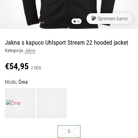
Maestro
nogometni
čevlji
Spremeni barvo
–
kontrola
in
dotik
Jakna s kapuco Uhlsport Stream 22 hooded jacket
|
Kategorija:
Jakne
11teamsports
€54,95
z DDV
1. 7. 2025
•
Moški,
Črna
1 min. branja
Play
for
More
Victories
Pripravi
S
se