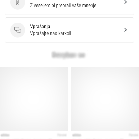
Ocenite izdelek
Z veseljem bi prebrali vaše mnenje
Prikaži
vse
Vprašanja
članke
Vprašanja
Vprašajte nas karkoli