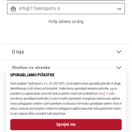
info@11teamsports.si
Pošlji zahtevo za dvig
O nas
Storitve za stranke
11teamsports.si
Že več kot 16 let smo vaši soigralci ter vam predstavljamo najboljše in
najnovejše izdelke iz sveta nogometa.
Facebook
Instagram
YouTube