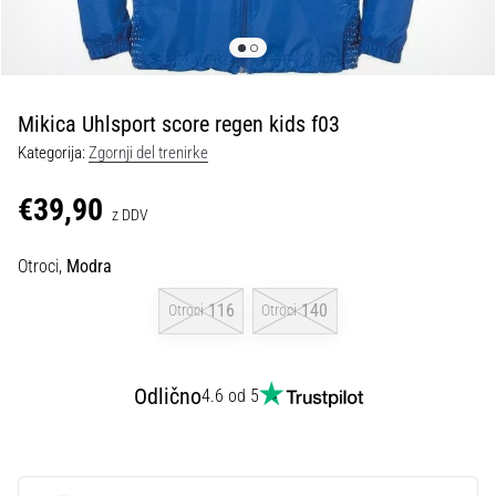
Maestro
nogometni
čevlji
–
kontrola
Mikica Uhlsport score regen kids f03
in
dotik
Kategorija:
Zgornji del trenirke
|
11teamsports
€39,90
z DDV
1. 7. 2025
Otroci,
Modra
•
1 min. branja
116
140
Otroci
Otroci
Play
for
Odlično
More
4.6 od 5
Victories
Pripravi
se