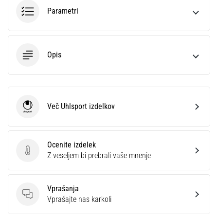
na
Parametri
ženski
EURO
2025
z
Opis
uradnimi
dresi
in
kopačkami
znamk
Več Uhlsport izdelkov
Uhlsport
Nike,
adidas
in
PUMA.
Ocenite izdelek
Ocenite izdelek
Bodi
Z veseljem bi prebrali vaše mnenje
del
vsake
tekme,
Vprašanja
gola
Vprašanja
Vprašajte nas karkoli
in…