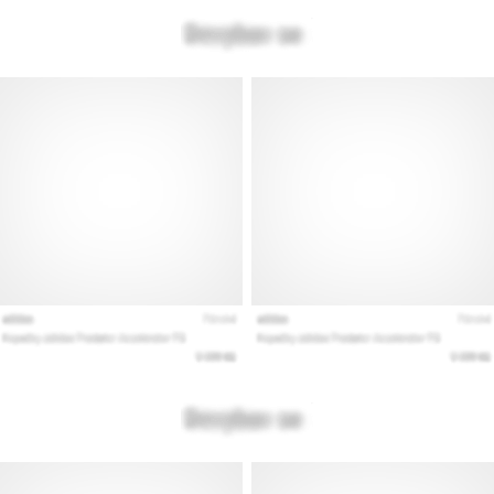
Prikaži
vse
članke