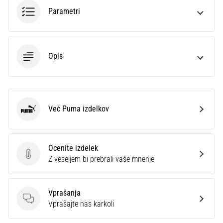
na
Parametri
ženski
EURO
2025
z
Opis
uradnimi
dresi
in
kopačkami
znamk
Več Puma izdelkov
Puma
Nike,
adidas
in
PUMA.
Ocenite izdelek
Ocenite izdelek
Bodi
Z veseljem bi prebrali vaše mnenje
del
vsake
tekme,
Vprašanja
gola
Vprašanja
Vprašajte nas karkoli
in…