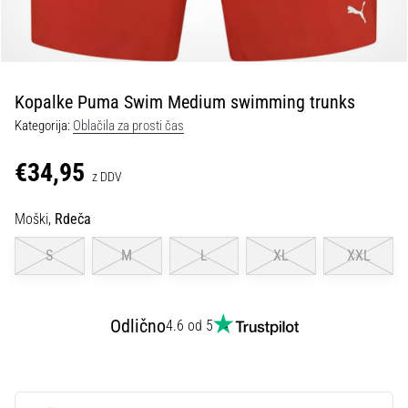
Maestro
nogometni
čevlji
–
kontrola
Kopalke Puma Swim Medium swimming trunks
in
dotik
Kategorija:
Oblačila za prosti čas
|
11teamsports
€34,95
z DDV
1. 7. 2025
Moški,
Rdeča
•
1 min. branja
S
M
L
XL
XXL
Play
for
Odlično
More
4.6 od 5
Victories
Pripravi
se