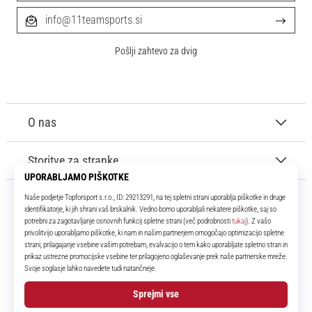
info@11teamsports.si
Pošlji zahtevo za dvig
O nas
Storitve za stranke
11teamsports.si
Že več kot 16 let smo vaši soigralci ter vam predstavljamo najboljše in
najnovejše izdelke iz sveta nogometa.
Facebook
Instagram
YouTube