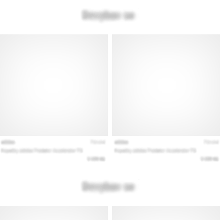
Prikaži
vse
članke