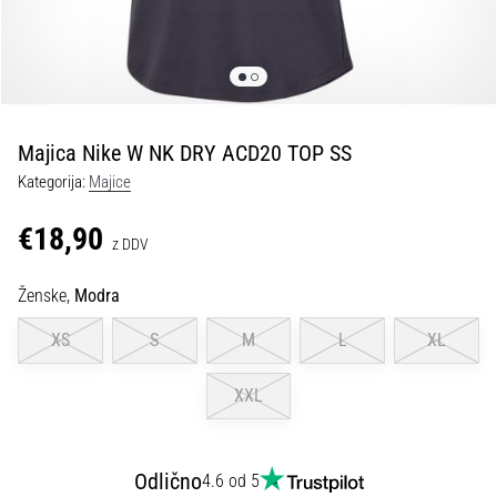
Maestro
nogometni
čevlji
–
kontrola
in
dotik
Majica Nike W NK DRY ACD20 TOP SS
|
Kategorija:
Majice
11teamsports
€18,90
z DDV
1. 7. 2025
•
Ženske,
Modra
1 min. branja
XS
S
M
L
XL
Play
for
XXL
More
Victories
Pripravi
Odlično
4.6 od 5
se