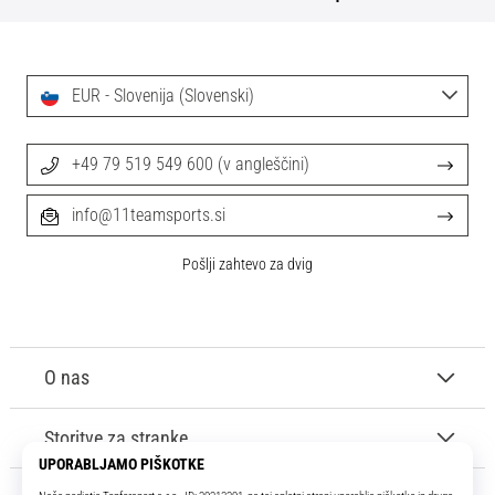
EUR - Slovenija (Slovenski)
+49 79 519 549 600 (v angleščini)
info@11teamsports.si
Pošlji zahtevo za dvig
O nas
Storitve za stranke