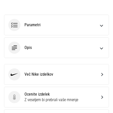
na
ženski
EURO
2025
z
Parametri
uradnimi
dresi
in
kopačkami
Opis
znamk
Nike,
adidas
in
Več Nike izdelkov
PUMA.
Nike
Bodi
del
vsake
Ocenite izdelek
tekme,
Ocenite izdelek
Z veseljem bi prebrali vaše mnenje
gola
in…