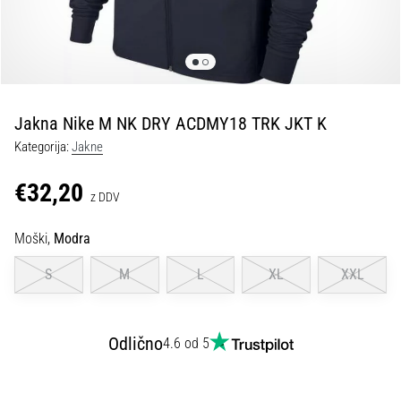
Maestro
nogometni
čevlji
–
kontrola
in
dotik
Jakna Nike M NK DRY ACDMY18 TRK JKT K
|
Kategorija:
Jakne
11teamsports
€32,20
z DDV
1. 7. 2025
•
Moški,
Modra
1 min. branja
S
M
L
XL
XXL
Play
for
More
Victories
Odlično
4.6 od 5
Pripravi
se