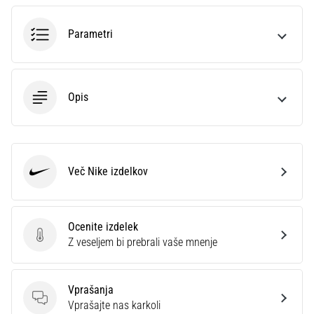
na
ženski
Parametri
EURO
2025
z
uradnimi
Opis
dresi
in
kopačkami
znamk
Nike,
Več Nike izdelkov
adidas
Nike
in
PUMA.
Bodi
Ocenite izdelek
del
Ocenite izdelek
Z veseljem bi prebrali vaše mnenje
vsake
tekme,
gola
Vprašanja
in…
Vprašanja
Vprašajte nas karkoli